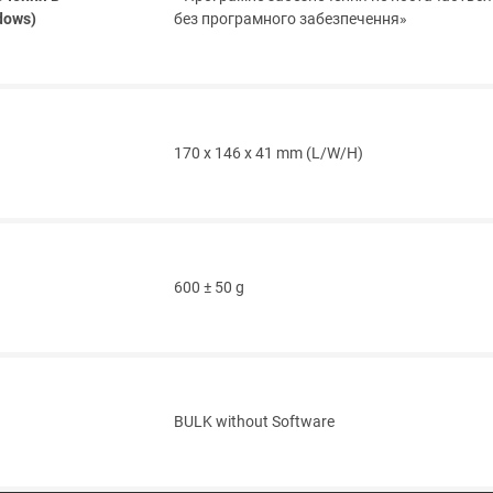
dows)
без програмного забезпечення»
170 x 146 x 41 mm (L/W/H)
600 ± 50 g
BULK without Software