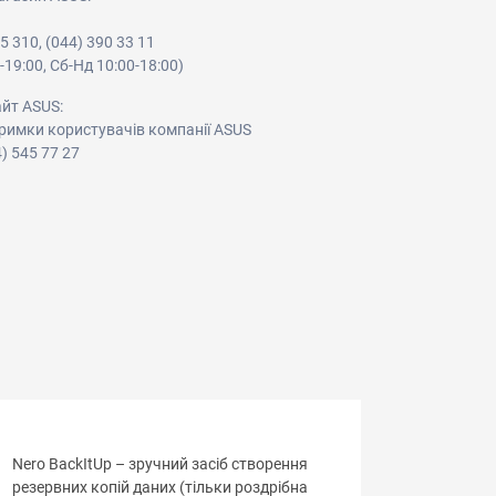
05 310, (044) 390 33 11
-19:00, Сб-Нд 10:00-18:00)
айт ASUS:
римки користувачів компанії ASUS
4) 545 77 27
Nero BackItUp – зручний засіб створення
резервних копій даних (тільки роздрібна