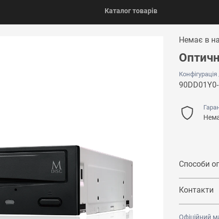
Каталог товарів
Немає в н
Оптичн
Конфігурація
90DD01Y0-
Гаран
Нема
Способи о
Контакти
Офіційний м