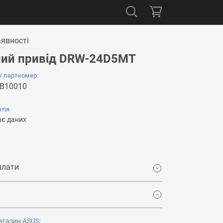
аявності
ий привід DRW-24D5MT
 / партномер:
B10010
тія
є даних
плати
агазин ASUS: