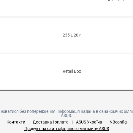
235 ± 20 г
Retail Box
нюватися без попередження. Інформація надана в ознайомчих цілях
ASUS.
Контакти
|
Доставка і оплата
|
ASUS Україна
|
NBconfig
Продукт на сайті офіційного магазину ASUS