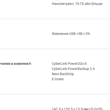
Накопичувач: 10 ГБ або більше
Живлення USB +5В ± 5%
чення в комплекті
CyberLink Power2Go 8
CyberLink PowerBackup 2.6
Nero BackItUp
E-Green
142.5 x 135.5 x 13.9 мм (Д/Ш/В)