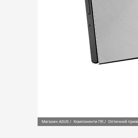
Магазин ASUS /
Компоненти ПК /
Оптичний прив