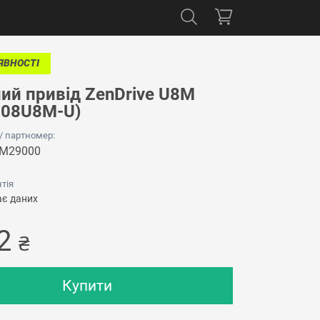
ЯВНОСТІ
ий привід ZenDrive U8M
-08U8M-U)
 / партномер:
-M29000
тія
є даних
82
₴
Купити