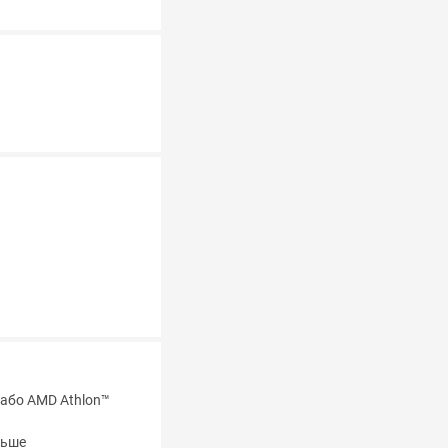
ц або AMD Athlon™
льше