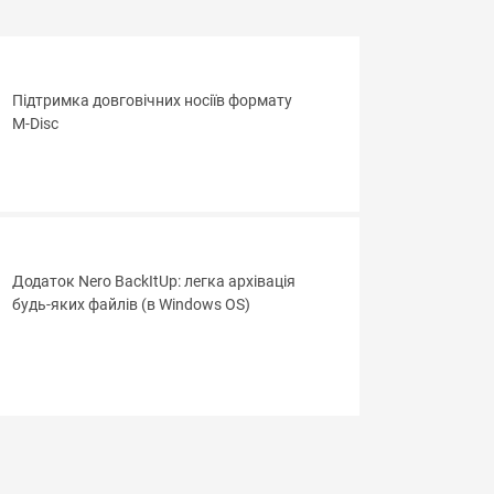
Підтримка довговічних носіїв формату
M-Disc
Додаток Nero BackItUp: легка архівація
будь-яких файлів (в Windows OS)