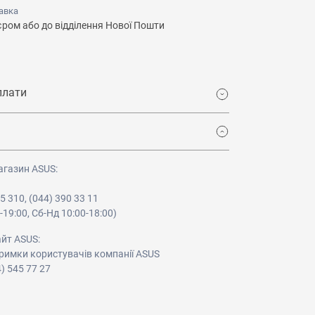
авка
єром або до відділення Нової Пошти
плати
агазин ASUS:
05 310, (044) 390 33 11
-19:00, Сб-Нд 10:00-18:00)
айт ASUS:
римки користувачів компанії ASUS
4) 545 77 27