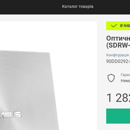
Каталог товарів
В НА
Оптичн
(SDRW
Конфігурація
90DD0292
Гаран
Нема
1 2