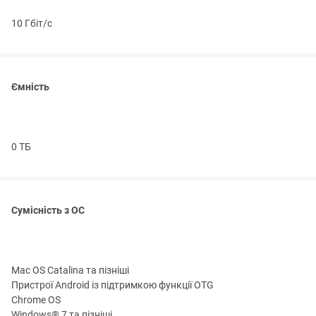
10 Гбіт/с
Ємність
0 ТБ
Сумісність з ОС
Mac OS Catalina та пізніші
Пристрої Android із підтримкою функції OTG
Chrome OS
Windows® 7 та пізніші