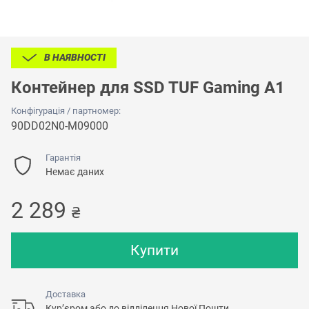
В НАЯВНОСТІ
Контейнер для SSD TUF Gaming A1
Конфігурація / партномер:
90DD02N0-M09000
Гарантія
Немає даних
2 289
₴
Купити
Доставка
Кур’єром або до відділення Нової Пошти