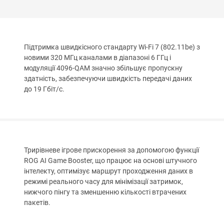
Підтримка швидкісного стандарту Wi-Fi 7 (802.11be) з
новими 320 МГц каналами в діапазоні 6 ГГц і
модуляції 4096-QAM значно збільшує пропускну
здатність, забезпечуючи швидкість передачі даних
до 19 Гбіт/с.
Трирівневе ігрове прискорення за допомогою функції
ROG AI Game Booster, що працює на основі штучного
інтелекту, оптимізує маршрут проходження даних в
режимі реального часу для мінімізації затримок,
нижчого пінгу та зменшенню кількості втрачених
пакетів.