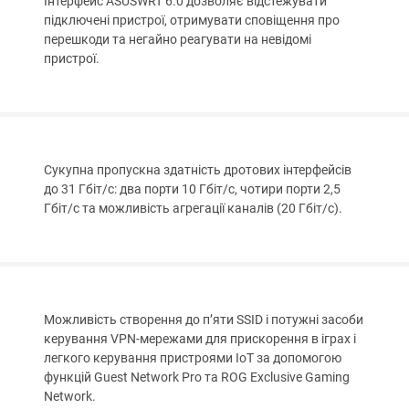
Інтерфейс ASUSWRT 6.0 дозволяє відстежувати
підключені пристрої, отримувати сповіщення про
перешкоди та негайно реагувати на невідомі
пристрої.
Сукупна пропускна здатність дротових інтерфейсів
до 31 Гбіт/с: два порти 10 Гбіт/с, чотири порти 2,5
Гбіт/с та можливість агрегації каналів (20 Гбіт/с).
Можливість створення до п’яти SSID і потужні засоби
керування VPN-мережами для прискорення в іграх і
легкого керування пристроями IoT за допомогою
функцій Guest Network Pro та ROG Exclusive Gaming
Network.