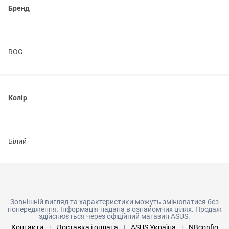
Бренд
ROG
Колір
Білий
Зовнішній вигляд та характеристики можуть змінюватися без
попередження. Інформація надана в ознайомчих цілях. Продаж
здійснюється через офіційний магазин ASUS.
Контакти
|
Доставка і оплата
|
ASUS Україна
|
NBconfig