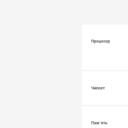
Процесор
Чипсет
Пам´ять