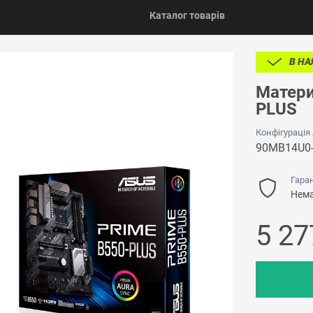
Каталог товарів
В НА
Матери
PLUS
Конфігурація
90MB14U0
Гаран
Нема
5 2