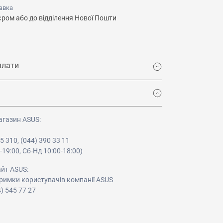
авка
єром або до відділення Нової Пошти
плати
агазин ASUS:
05 310, (044) 390 33 11
-19:00, Сб-Нд 10:00-18:00)
айт ASUS:
римки користувачів компанії ASUS
4) 545 77 27