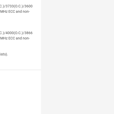
C.)/3733(O.C.)/3600
 MHz ECC and non-
C.)/4000(O.C.)/3866
 MHz ECC and non-
sts).