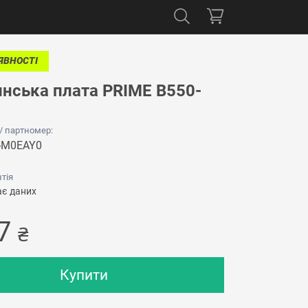
ЯВНОСТІ
нська плата PRIME B550-
 / партномер:
-M0EAY0
тія
є даних
77
₴
Купити