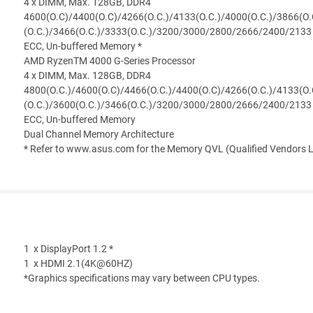
4 x DIMM, Max. 128GB, DDR4
4600(O.C)/4400(O.C)/4266(O.C.)/4133(O.C.)/4000(O.C.)/3866(O.
(O.C.)/3466(O.C.)/3333(O.C.)/3200/3000/2800/2666/2400/2133
ECC, Un-buffered Memory *
AMD RyzenTM 4000 G-Series Processor
4 x DIMM, Max. 128GB, DDR4
4800(O.C.)/4600(O.C)/4466(O.C.)/4400(O.C)/4266(O.C.)/4133(O.
(O.C.)/3600(O.C.)/3466(O.C.)/3200/3000/2800/2666/2400/2133
ECC, Un-buffered Memory
Dual Channel Memory Architecture
* Refer to www.asus.com for the Memory QVL (Qualified Vendors Li
1 x DisplayPort 1.2 *
1 x HDMI 2.1(4K@60HZ)
*Graphics specifications may vary between CPU types.