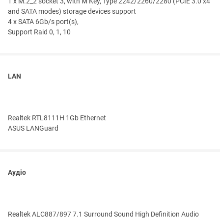
1 x M.2_2 socket 3, with M Key, Type 2242/2260/2280 (PCIE 3.0 x4
and SATA modes) storage devices support
4 x SATA 6Gb/s port(s),
Support Raid 0, 1, 10
LAN
Realtek RTL8111H 1Gb Ethernet
ASUS LANGuard
Аудіо
Realtek ALC887/897 7.1 Surround Sound High Definition Audio