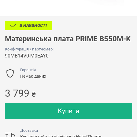
В НАЯВНОСТІ
Материнська плата PRIME B550M-K
Конфігурація / партномер:
90MB14V0-M0EAY0
Гарантія
Немає даних
3 799
₴
Купити
Доставка
Кур’єром або до відділення Нової Пошти