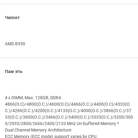
Чипсет
AMD B550
Пам´ять
4 x DIMM, Max. 128GB, DDR4
4866(O.C)/4800(O.C.)/4600(O.C)/4466(O.C.)/4400(O.C)/4333(O.
C.)/4266(O.C.)/4200(O.C.)/4133(O.C.)/4000(O.C.)/3866(O.C.)/37
33(O.C.)/3600(O.C.)/3466(O.C.)/3400(O.C.)/3333(O.C.)/3200/300
0/2933/2800/2666/2400/2133 MHz Un-buffered Memory *
Dual Channel Memory Architecture
ECC Memory (ECC mode) support varies by CPU.