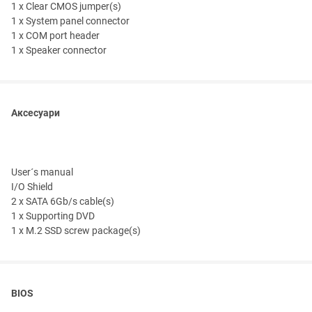
1 x Clear CMOS jumper(s)
1 x System panel connector
1 x COM port header
1 x Speaker connector
Аксесуари
User´s manual
I/O Shield
2 x SATA 6Gb/s cable(s)
1 x Supporting DVD
1 x M.2 SSD screw package(s)
BIOS