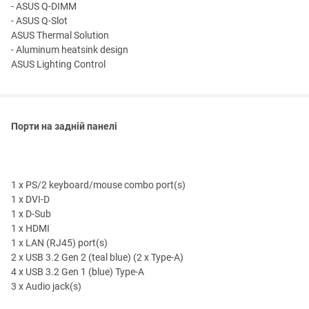
- ASUS Q-DIMM
- ASUS Q-Slot
ASUS Thermal Solution
- Aluminum heatsink design
ASUS Lighting Control
Порти на задній панелі
1 x PS/2 keyboard/mouse combo port(s)
1 x DVI-D
1 x D-Sub
1 x HDMI
1 x LAN (RJ45) port(s)
2 x USB 3.2 Gen 2 (teal blue) (2 x Type-A)
4 x USB 3.2 Gen 1 (blue) Type-A
3 x Audio jack(s)