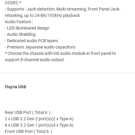
CODEC *
- Supports : Jack-detection, Multi-streaming, Front Panel Jack-
retasking, up to 24-Bit/192kHz playback
Audio Feature :
- LED-illuminated design
- Audio Shielding
- Dedicated audio PCB layers
- Premium Japanese audio capacitors
* Choose the chassis with HD audio module in front panel to
support 8-channel audio output.
Порти USB
Rear USB Port ( Total 6 )
2 x USB 3.2 Gen 2 port(s)(2 x Type-A)
4 x USB 3.2 Gen 1 port(s)(4 x Type-A)
Front USB Port ( Total 6 )