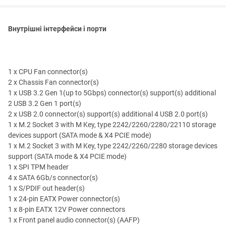
Внутрішні інтерфейси і порти
1 x CPU Fan connector(s)
2 x Chassis Fan connector(s)
1 x USB 3.2 Gen 1(up to 5Gbps) connector(s) support(s) additional
2 USB 3.2 Gen 1 port(s)
2 x USB 2.0 connector(s) support(s) additional 4 USB 2.0 port(s)
1 x M.2 Socket 3 with M Key, type 2242/2260/2280/22110 storage
devices support (SATA mode & X4 PCIE mode)
1 x M.2 Socket 3 with M Key, type 2242/2260/2280 storage devices
support (SATA mode & X4 PCIE mode)
1 x SPI TPM header
4 x SATA 6Gb/s connector(s)
1 x S/PDIF out header(s)
1 x 24-pin EATX Power connector(s)
1 x 8-pin EATX 12V Power connectors
1 x Front panel audio connector(s) (AAFP)