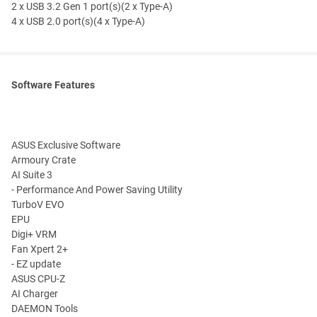
2 x USB 3.2 Gen 1 port(s)(2 x Type-A)
4 x USB 2.0 port(s)(4 x Type-A)
Software Features
ASUS Exclusive Software
Armoury Crate
AI Suite 3
- Performance And Power Saving Utility
TurboV EVO
EPU
Digi+ VRM
Fan Xpert 2+
- EZ update
ASUS CPU-Z
AI Charger
DAEMON Tools