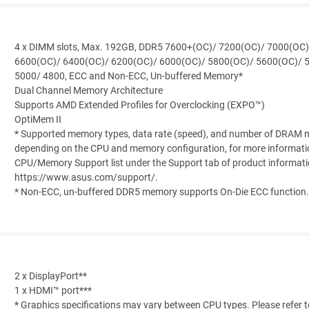
4 x DIMM slots, Max. 192GB, DDR5 7600+(OC)/ 7200(OC)/ 7000(OC
6600(OC)/ 6400(OC)/ 6200(OC)/ 6000(OC)/ 5800(OC)/ 5600(OC)/ 
5000/ 4800, ECC and Non-ECC, Un-buffered Memory*
Dual Channel Memory Architecture
Supports AMD Extended Profiles for Overclocking (EXPO™)
OptiMem II
* Supported memory types, data rate (speed), and number of DRAM 
depending on the CPU and memory configuration, for more informatio
CPU/Memory Support list under the Support tab of product information
https://www.asus.com/support/.
* Non-ECC, un-buffered DDR5 memory supports On-Die ECC function.
2 x DisplayPort**
1 x HDMI™ port***
* Graphics specifications may vary between CPU types. Please refer