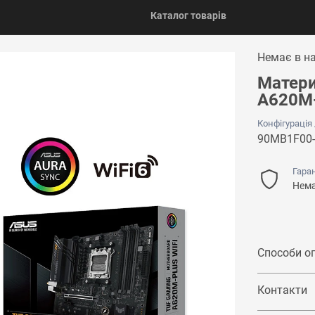
Каталог товарів
Немає в н
Матери
A620M-
Конфігурація
90MB1F00
Гаран
Нема
Способи о
Контакти