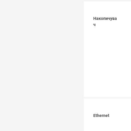
Накопичува
ч
Ethernet