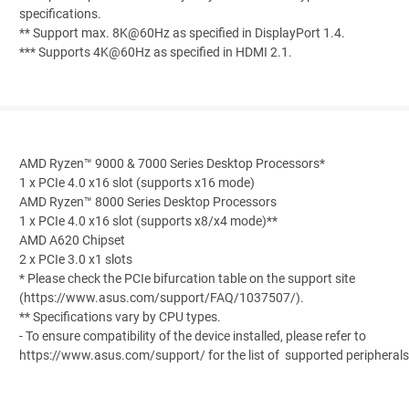
specifications.
** Support max. 8K@60Hz as specified in DisplayPort 1.4.
*** Supports 4K@60Hz as specified in HDMI 2.1.
AMD Ryzen™ 9000 & 7000 Series Desktop Processors*
1 x PCIe 4.0 x16 slot (supports x16 mode)
AMD Ryzen™ 8000 Series Desktop Processors
1 x PCIe 4.0 x16 slot (supports x8/x4 mode)**
AMD A620 Chipset
2 x PCIe 3.0 x1 slots
* Please check the PCIe bifurcation table on the support site
(https://www.asus.com/support/FAQ/1037507/).
** Specifications vary by CPU types.
- To ensure compatibility of the device installed, please refer to
https://www.asus.com/support/ for the list of supported peripherals