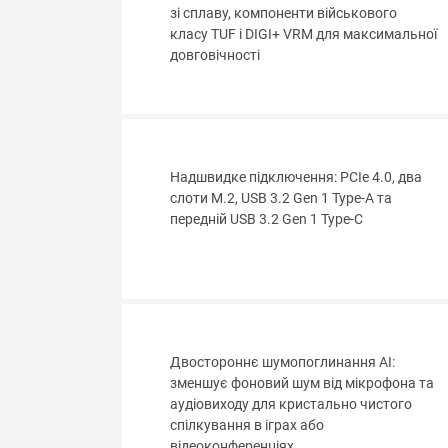
зі сплаву, компоненти військового
класу TUF і DIGI+ VRM для максимальної
довговічності
Надшвидке підключення: PCIe 4.0, два
слоти M.2, USB 3.2 Gen 1 Type-A та
передній USB 3.2 Gen 1 Type-C
Двостороннє шумопоглинання AI:
зменшує фоновий шум від мікрофона та
аудіовиходу для кристально чистого
спілкування в іграх або
відеоконференціях