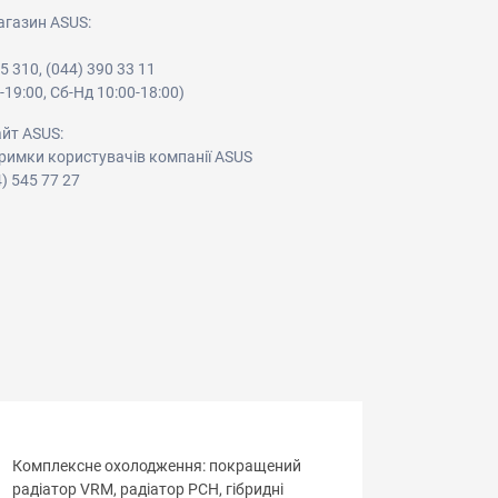
агазин ASUS:
05 310, (044) 390 33 11
-19:00, Сб-Нд 10:00-18:00)
айт ASUS:
римки користувачів компанії ASUS
4) 545 77 27
Комплексне охолодження: покращений
радіатор VRM, радіатор PCH, гібридні