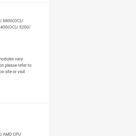
)/ 6800(OC)/
5400(OC)/ 5200/
modules vary
n please refer to
 site or visit
 to AMD CPU