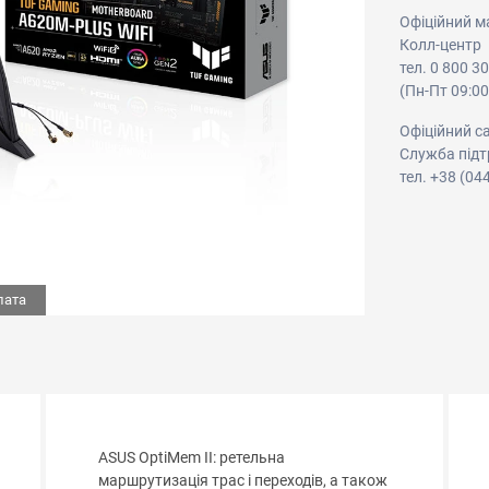
Офіційний м
Колл-центр
тел. 0 800 3
(Пн-Пт 09:00
Офіційний с
Служба підт
тел. +38 (04
лата
ASUS OptiMem II: ретельна
маршрутизація трас і переходів, а також