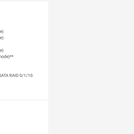
e)
e)
e)
mode)**
SATA RAID 0/1/10.