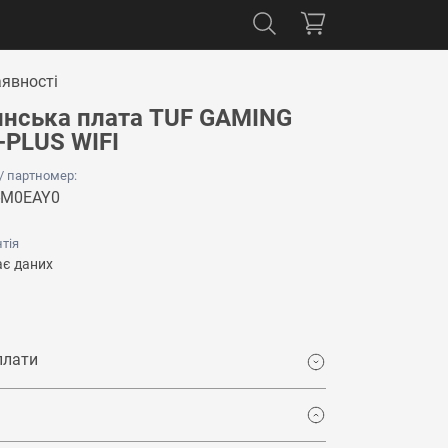
аявності
нська плата TUF GAMING
PLUS WIFI
 / партномер:
-M0EAY0
тія
є даних
плати