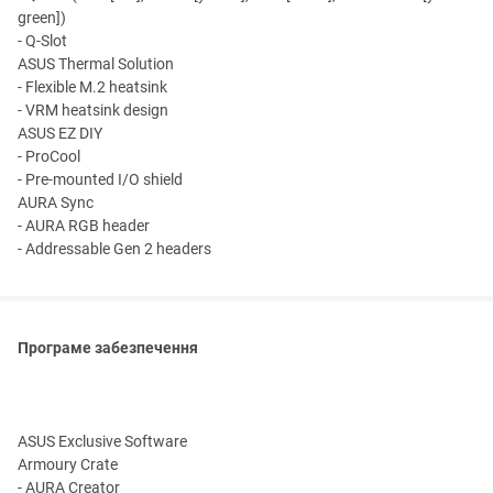
green])
- Q-Slot
ASUS Thermal Solution
- Flexible M.2 heatsink
- VRM heatsink design
ASUS EZ DIY
- ProCool
- Pre-mounted I/O shield
AURA Sync
- AURA RGB header
- Addressable Gen 2 headers
Програме забезпечення
ASUS Exclusive Software
Armoury Crate
- AURA Creator