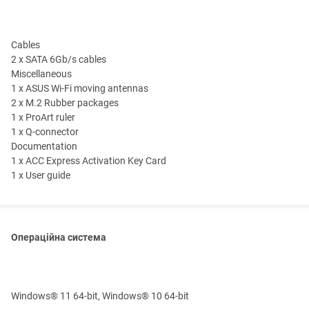
Cables
2 x SATA 6Gb/s cables
Miscellaneous
1 x ASUS Wi-Fi moving antennas
2 x M.2 Rubber packages
1 x ProArt ruler
1 x Q-connector
Documentation
1 x ACC Express Activation Key Card
1 x User guide
Операційна система
Windows® 11 64-bit, Windows® 10 64-bit