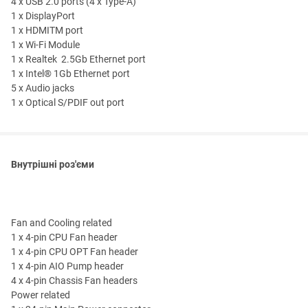
4 x USB 2.0 ports (4 x Type-A)
1 x DisplayPort
1 x HDMITM port
1 x Wi-Fi Module
1 x Realtek 2.5Gb Ethernet port
1 x Intel® 1Gb Ethernet port
5 x Audio jacks
1 x Optical S/PDIF out port
Внутрішні роз'єми
Fan and Cooling related
1 x 4-pin CPU Fan header
1 x 4-pin CPU OPT Fan header
1 x 4-pin AIO Pump header
4 x 4-pin Chassis Fan headers
Power related