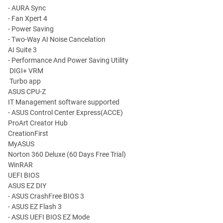
- AURA Sync
- Fan Xpert 4
- Power Saving
- Two-Way AI Noise Cancelation
AI Suite 3
- Performance And Power Saving Utility
DIGI+ VRM
Turbo app
ASUS CPU-Z
IT Management software supported
- ASUS Control Center Express(ACCE)
ProArt Creator Hub
CreationFirst
MyASUS
Norton 360 Deluxe (60 Days Free Trial)
WinRAR
UEFI BIOS
ASUS EZ DIY
- ASUS CrashFree BIOS 3
- ASUS EZ Flash 3
- ASUS UEFI BIOS EZ Mode