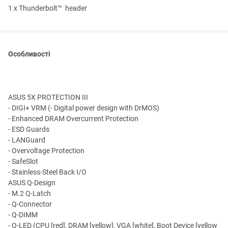
1 x Thunderbolt™ header
Особливості
ASUS 5X PROTECTION III
- DIGI+ VRM (- Digital power design with DrMOS)
- Enhanced DRAM Overcurrent Protection
- ESD Guards
- LANGuard
- Overvoltage Protection
- SafeSlot
- Stainless-Steel Back I/O
ASUS Q-Design
- M.2 Q-Latch
- Q-Connector
- Q-DIMM
- Q-LED (CPU [red], DRAM [yellow], VGA [white], Boot Device [yellow