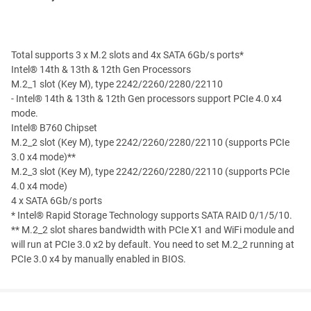
Total supports 3 x M.2 slots and 4x SATA 6Gb/s ports*
Intel® 14th & 13th & 12th Gen Processors
M.2_1 slot (Key M), type 2242/2260/2280/22110
- Intel® 14th & 13th & 12th Gen processors support PCIe 4.0 x4
mode.
Intel® B760 Chipset
M.2_2 slot (Key M), type 2242/2260/2280/22110 (supports PCIe
3.0 x4 mode)**
M.2_3 slot (Key M), type 2242/2260/2280/22110 (supports PCIe
4.0 x4 mode)
4 x SATA 6Gb/s ports
* Intel® Rapid Storage Technology supports SATA RAID 0/1/5/10.
** M.2_2 slot shares bandwidth with PCIe X1 and WiFi module and
will run at PCIe 3.0 x2 by default. You need to set M.2_2 running at
PCIe 3.0 x4 by manually enabled in BIOS.