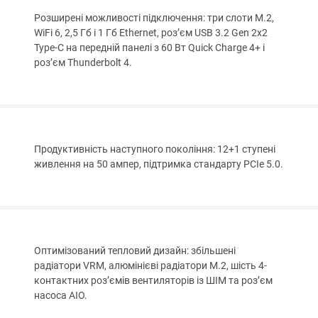
Розширені можливості підключення: три слоти M.2,
WiFi 6, 2,5 Гб і 1 Гб Ethernet, роз’єм USB 3.2 Gen 2x2
Type-C на передній панелі з 60 Вт Quick Charge 4+ і
роз’єм Thunderbolt 4.
Продуктивність наступного покоління: 12+1 ступені
живлення на 50 ампер, підтримка стандарту PCIe 5.0.
Оптимізований тепловий дизайн: збільшені
радіатори VRM, алюмінієві радіатори M.2, шість 4-
контактних роз’ємів вентиляторів із ШІМ та роз’єм
насоса AIO.