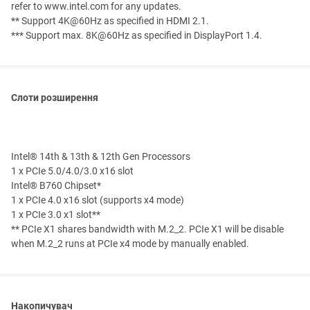
refer to www.intel.com for any updates.
** Support 4K@60Hz as specified in HDMI 2.1.
*** Support max. 8K@60Hz as specified in DisplayPort 1.4.
Слоти розширення
Intel® 14th & 13th & 12th Gen Processors
1 x PCIe 5.0/4.0/3.0 x16 slot
Intel® B760 Chipset*
1 x PCIe 4.0 x16 slot (supports x4 mode)
1 x PCIe 3.0 x1 slot**
** PCIe X1 shares bandwidth with M.2_2. PCIe X1 will be disable
when M.2_2 runs at PCIe x4 mode by manually enabled.
Накопичувач