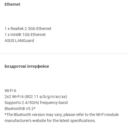
Ethernet
1 x Realtek 2.5Gb Ethernet
1 x Intel® 1Gb Ethernet
ASUS LANGuard
Бездротові інтерфейси
Wi-Fi 6
2x2 Wi-Fi 6 (802.11 a/b/g/n/ac/ax)
Supports 2.4/5GHz frequency band
Bluetooth® v5.2*
*The Bluetooth version may vary, please refer to the Wi-Fi module
manufacturer's website for the latest specifications.