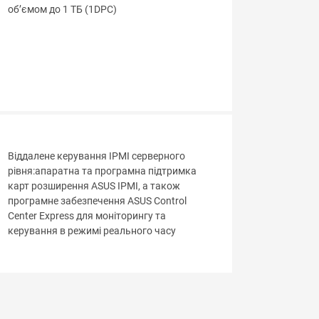
об’ємом до 1 ТБ (1DPC)
Віддалене керування IPMI серверного
рівня:апаратна та програмна підтримка
карт розширення ASUS IPMI, а також
програмне забезпечення ASUS Control
Center Express для моніторингу та
керування в режимі реального часу