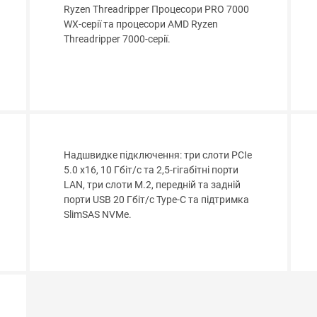
Ryzen Threadripper Процесори PRO 7000
WX-серії та процесори AMD Ryzen
Threadripper 7000-серії.
Надшвидке підключення: три слоти PCIe
5.0 x16, 10 Гбіт/с та 2,5-гігабітні порти
LAN, три слоти M.2, передній та задній
порти USB 20 Гбіт/с Type-C та підтримка
SlimSAS NVMe.