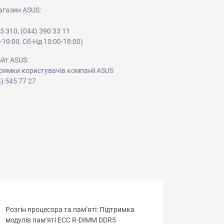
агазин ASUS:
05 310, (044) 390 33 11
-19:00, Сб-Нд 10:00-18:00)
айт ASUS:
римки користувачів компанії ASUS
4) 545 77 27
Розгін процесора та пам’яті: Підтримка
модулів пам’яті ECC R-DIMM DDR5