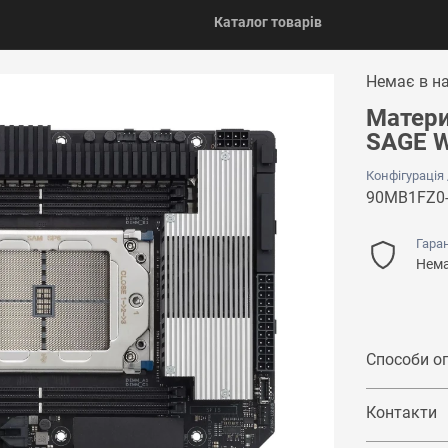
Каталог товарів
Немає в н
Матери
SAGE W
Конфігурація
90MB1FZ0
Гаран
Нема
Способи о
Контакти