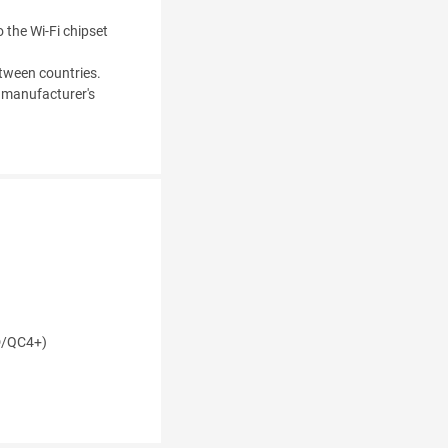
o the Wi-Fi chipset
tween countries.
e manufacturer's
D/QC4+)