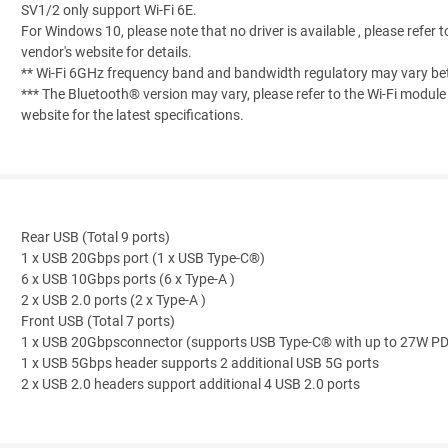
SV1/2 only support Wi-Fi 6E.
For Windows 10, please note that no driver is available , please refer t
vendor's website for details.
** Wi-Fi 6GHz frequency band and bandwidth regulatory may vary be
*** The Bluetooth® version may vary, please refer to the Wi-Fi modul
website for the latest specifications.
Rear USB (Total 9 ports)
1 x USB 20Gbps port (1 x USB Type-C®)
6 x USB 10Gbps ports (6 x Type-A )
2 x USB 2.0 ports (2 x Type-A )
Front USB (Total 7 ports)
1 x USB 20Gbpsconnector (supports USB Type-C® with up to 27W P
1 x USB 5Gbps header supports 2 additional USB 5G ports
2 x USB 2.0 headers support additional 4 USB 2.0 ports