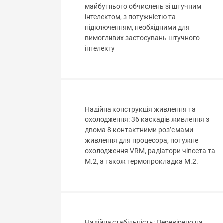
майбутнього обчислень зі штучним
інтелектом, з потужністю та
підключенням, необхідними для
вимогливих застосувань штучного
інтелекту
Надійна конструкція живлення та
охолодження: 36 каскадів живлення з
двома 8-контактними роз’ємами
живлення для процесора, потужне
охолодження VRM, радіатори чіпсета та
M.2, а також термопрокладка M.2.
Надійна стабільність: Перевірено на