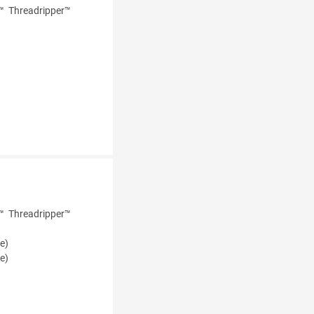
™ Threadripper™
™ Threadripper™
e)
e)