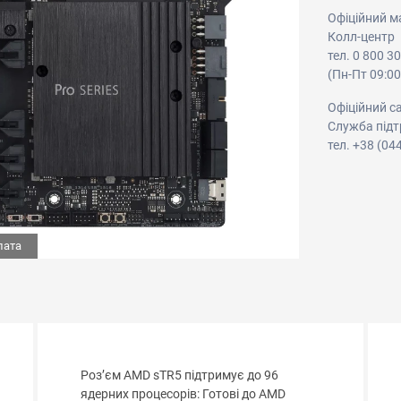
Офіційний м
Колл-центр
тел. 0 800 3
(Пн-Пт 09:00
Офіційний с
Служба підт
тел. +38 (04
лата
Роз’єм AMD sTR5 підтримує до 96
ядерних процесорів: Готові до AMD