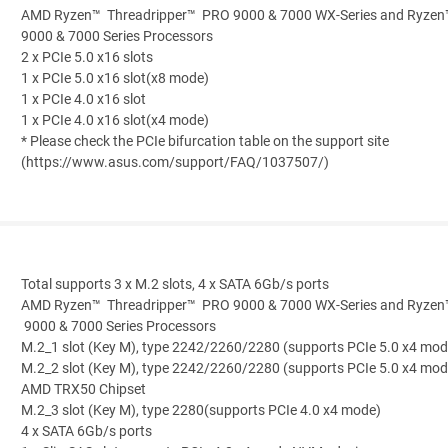
AMD Ryzen™ Threadripper™ PRO 9000 & 7000 WX-Series and Ryzen
9000 & 7000 Series Processors
2 x PCIe 5.0 x16 slots
1 x PCIe 5.0 x16 slot(x8 mode)
1 x PCIe 4.0 x16 slot
1 x PCIe 4.0 x16 slot(x4 mode)
* Please check the PCIe bifurcation table on the support site
(https://www.asus.com/support/FAQ/1037507/)
Total supports 3 x M.2 slots, 4 x SATA 6Gb/s ports
AMD Ryzen™ Threadripper™ PRO 9000 & 7000 WX-Series and Ryzen
9000 & 7000 Series Processors
M.2_1 slot (Key M), type 2242/2260/2280 (supports PCIe 5.0 x4 mod
M.2_2 slot (Key M), type 2242/2260/2280 (supports PCIe 5.0 x4 mod
AMD TRX50 Chipset
M.2_3 slot (Key M), type 2280(supports PCIe 4.0 x4 mode)
4 x SATA 6Gb/s ports