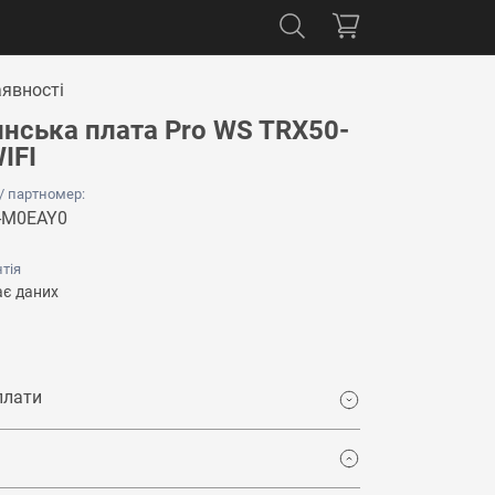
аявності
нська плата Pro WS TRX50-
IFI
 / партномер:
-M0EAY0
тія
є даних
плати