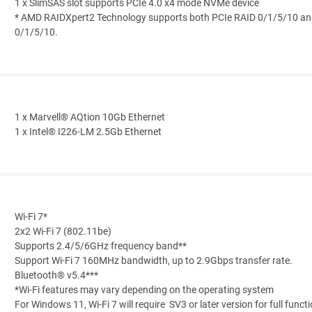
1 x SlimSAS slot supports PCIe 4.0 x4 mode NVMe device
* AMD RAIDXpert2 Technology supports both PCIe RAID 0/1/5/10 a
0/1/5/10.
1 x Marvell® AQtion 10Gb Ethernet
1 x Intel® I226-LM 2.5Gb Ethernet
Wi-Fi 7*
2x2 Wi-Fi 7 (802.11be)
Supports 2.4/5/6GHz frequency band**
Support Wi-Fi 7 160MHz bandwidth, up to 2.9Gbps transfer rate.
Bluetooth® v5.4***
*Wi-Fi features may vary depending on the operating system
For Windows 11, Wi-Fi 7 will require SV3 or later version for full func