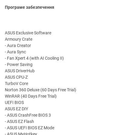
Програме забезпечення
ASUS Exclusive Software
Armoury Crate
- Aura Creator
- Aura Sync
- Fan Xpert 4 (with AI Cooling II)
- Power Saving
ASUS DriverHub
ASUS CPU-Z
TurboV Core
Norton 360 Deluxe (60 Days Free Trial)
WinRAR (40 Days Free Trial)
UEFI BIOS
ASUS EZ DIY
- ASUS CrashFree BIOS 3
- ASUS EZ Flash
- ASUS UEFI BIOS EZ Mode
- ASUS MyHotkey