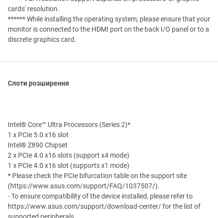
cards' resolution.
****** While installing the operating system, please ensure that your
monitor is connected to the HDMI port on the back I/O panel or to a
discrete graphics card.
Слоти розширення
Intel® Core™ Ultra Processors (Series 2)*
1 x PCIe 5.0 x16 slot
Intel® Z890 Chipset
2 x PCIe 4.0 x16 slots (support x4 mode)
1 x PCIe 4.0 x16 slot (supports x1 mode)
* Please check the PCIe bifurcation table on the support site
(https://www.asus.com/support/FAQ/1037507/).
- To ensure compatibility of the device installed, please refer to
https://www.asus.com/support/download-center/ for the list of
supported peripherals.