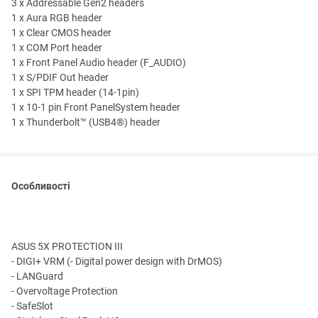
3 x Addressable Gen2 headers
1 x Aura RGB header
1 x Clear CMOS header
1 x COM Port header
1 x Front Panel Audio header (F_AUDIO)
1 x S/PDIF Out header
1 x SPI TPM header (14-1pin)
1 x 10-1 pin Front PanelSystem header
1 x Thunderbolt™ (USB4®) header
Особливості
ASUS 5X PROTECTION III
- DIGI+ VRM (- Digital power design with DrMOS)
- LANGuard
- Overvoltage Protection
- SafeSlot