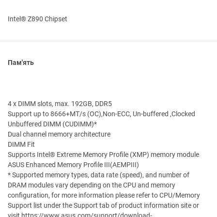
Intel® Z890 Chipset
Пам'ять
4 x DIMM slots, max. 192GB, DDR5
Support up to 8666+MT/s (OC),Non-ECC, Un-buffered ,Clocked
Unbuffered DIMM (CUDIMM)*
Dual channel memory architecture
DIMM Fit
Supports Intel® Extreme Memory Profile (XMP) memory module
ASUS Enhanced Memory Profile III(AEMPIII)
* Supported memory types, data rate (speed), and number of
DRAM modules vary depending on the CPU and memory
configuration, for more information please refer to CPU/Memory
Support list under the Support tab of product information site or
visit https://www.asus.com/support/download-