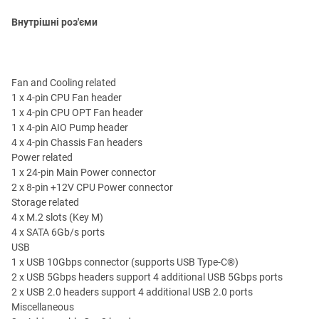
Внутрішні роз'єми
Fan and Cooling related
1 x 4-pin CPU Fan header
1 x 4-pin CPU OPT Fan header
1 x 4-pin AIO Pump header
4 x 4-pin Chassis Fan headers
Power related
1 x 24-pin Main Power connector
2 x 8-pin +12V CPU Power connector
Storage related
4 x M.2 slots (Key M)
4 x SATA 6Gb/s ports
USB
1 x USB 10Gbps connector (supports USB Type-C®)
2 x USB 5Gbps headers support 4 additional USB 5Gbps ports
2 x USB 2.0 headers support 4 additional USB 2.0 ports
Miscellaneous