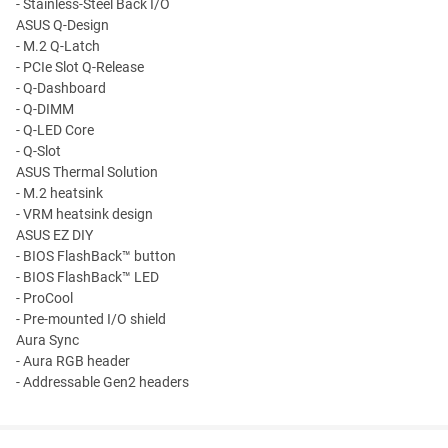
- Stainless-Steel Back I/O
ASUS Q-Design
- M.2 Q-Latch
- PCIe Slot Q-Release
- Q-Dashboard
- Q-DIMM
- Q-LED Core
- Q-Slot
ASUS Thermal Solution
- M.2 heatsink
- VRM heatsink design
ASUS EZ DIY
- BIOS FlashBack™ button
- BIOS FlashBack™ LED
- ProCool
- Pre-mounted I/O shield
Aura Sync
- Aura RGB header
- Addressable Gen2 headers