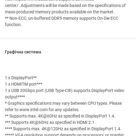
center/. Adjustments will be made based on the specifications of
mass-produced memory products available on the market.
** Non-ECC, un-buffered DDR5 memory supports On-Die ECC
function.
Графічна система
1 x DisplayPort**
1 x HDMITM port***
1 x USB 20Gbps port (USB Type-C®) supports DisplayPort video
output****
* Graphics specifications may vary between CPU types. Please
refer to www.intel.com for any updates.
** Supports max. 4K@60Hz as specified in DisplayPort 1.4.
*** Supports 4K@60Hz as specified in HDMI 2.1.
**** Supports max. 4K@120Hz as specified in DisplayPort 1.4.
***** VGA resolution support depends on processors' or graphic