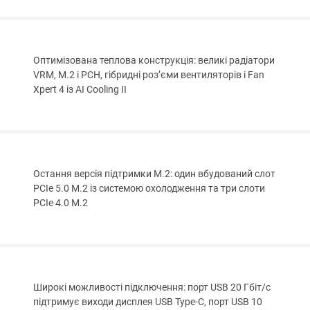
Оптимізована теплова конструкція: великі радіатори
VRM, M.2 і PCH, гібридні роз’єми вентиляторів і Fan
Xpert 4 із AI Cooling II
Остання версія підтримки M.2: один вбудований слот
PCIe 5.0 M.2 із системою охолодження та три слоти
PCIe 4.0 M.2
Широкі можливості підключення: порт USB 20 Гбіт/с
підтримує виходи дисплея USB Type-C, порт USB 10