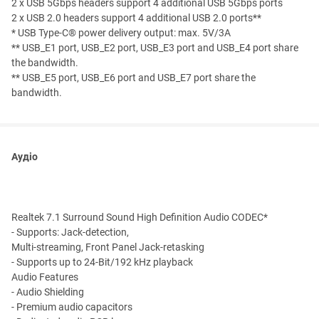
2 x USB 5Gbps headers support 4 additional USB 5Gbps ports
2 x USB 2.0 headers support 4 additional USB 2.0 ports**
* USB Type-C® power delivery output: max. 5V/3A
** USB_E1 port, USB_E2 port, USB_E3 port and USB_E4 port share
the bandwidth.
** USB_E5 port, USB_E6 port and USB_E7 port share the
bandwidth.
Аудіо
Realtek 7.1 Surround Sound High Definition Audio CODEC*
- Supports: Jack-detection,
Multi-streaming, Front Panel Jack-retasking
- Supports up to 24-Bit/192 kHz playback
Audio Features
- Audio Shielding
- Premium audio capacitors