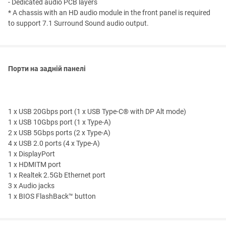
- Dedicated audio PCB layers
* A chassis with an HD audio module in the front panel is required
to support 7.1 Surround Sound audio output.
Порти на задній панелі
1 x USB 20Gbps port (1 x USB Type-C® with DP Alt mode)
1 x USB 10Gbps port (1 x Type-A)
2 x USB 5Gbps ports (2 x Type-A)
4 x USB 2.0 ports (4 x Type-A)
1 x DisplayPort
1 x HDMITM port
1 x Realtek 2.5Gb Ethernet port
3 x Audio jacks
1 x BIOS FlashBack™ button