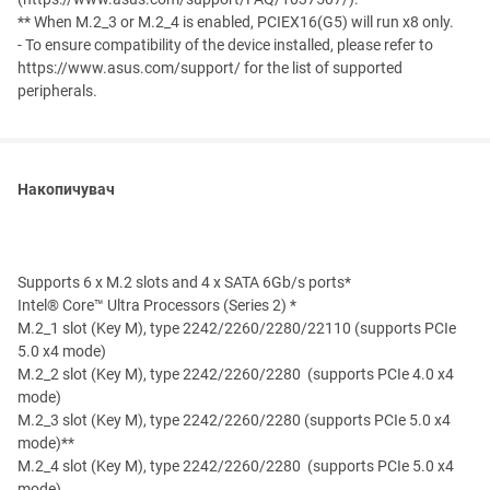
** When M.2_3 or M.2_4 is enabled, PCIEX16(G5) will run x8 only.
- To ensure compatibility of the device installed, please refer to
https://www.asus.com/support/ for the list of supported
peripherals.
Накопичувач
Supports 6 x M.2 slots and 4 x SATA 6Gb/s ports*
Intel® Core™ Ultra Processors (Series 2) *
M.2_1 slot (Key M), type 2242/2260/2280/22110 (supports PCIe
5.0 x4 mode)
M.2_2 slot (Key M), type 2242/2260/2280 (supports PCIe 4.0 x4
mode)
M.2_3 slot (Key M), type 2242/2260/2280 (supports PCIe 5.0 x4
mode)**
M.2_4 slot (Key M), type 2242/2260/2280 (supports PCIe 5.0 x4
mode)