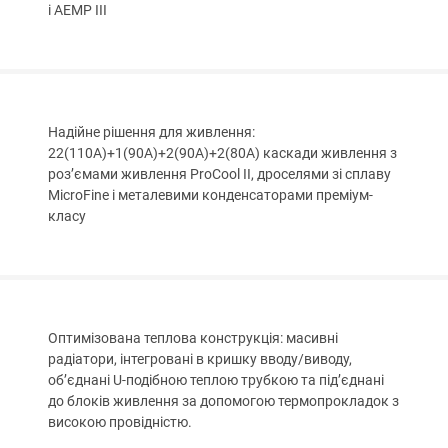
і AEMP III
Надійне рішення для живлення:
22(110A)+1(90A)+2(90A)+2(80A) каскади живлення з
роз’ємами живлення ProCool II, дроселями зі сплаву
MicroFine і металевими конденсаторами преміум-
класу
Оптимізована теплова конструкція: масивні
радіатори, інтегровані в кришку вводу/виводу,
об’єднані U-подібною теплою трубкою та під’єднані
до блоків живлення за допомогою термопрокладок з
високою провідністю.