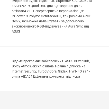
Імерсивне аудіо: кодек ROG SupremeFX ALC4082 із
ESS ES9219 Quad DAC для відтворення до 32
бітів/384 кГц Неперевершена персоналізація:
I/Ocover із Polymo Освітлення II, три роз’єми ARGB
Gen 2, які можна налаштувати за допомогою
ексклюзивного RGB-підсвічування Aura Sync від
ASUS
Відоме програмне забезпечення: ASUS DriverHub,
Dolby Atmos, ексклюзивна 1-річна підписка на
Internet Security, TurboV Core, GlideX, HWiNFO та 1-
річна AIDA64 Extreme в комплекті підписка