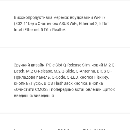
Високопродуктивна мережа: вбудований Wi-Fi 7
(802.11be) з Q-антеною ASUS WiFi, Ethernet 2,5 Гбіт
Intel і Ethernet 5 Гбіт Realtek
Зручний дизайн: PCIe Slot Q-Release Slim, новий M.2 Q-
Latch, M.2 Q-Release, M.2 Q-Slide, Q-Antenna, BIOS Q -
Приладова панель, Q-Code, Q-LED, кнопка FlexKey,
кнопка «Пуск», BIOS FlashBack кнопка, кнопка
«Очистити CMOS» і попередньо встановлений щиток
введення/виведення