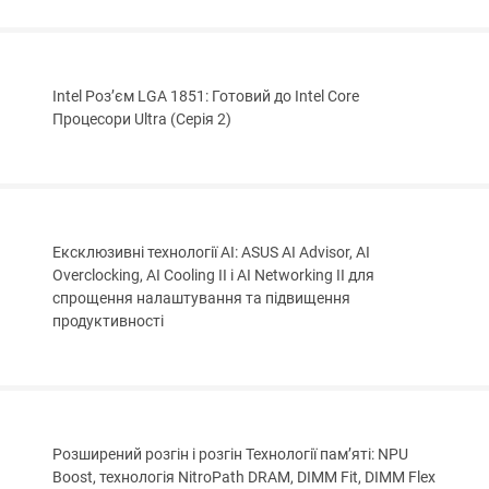
Intel Роз’єм LGA 1851: Готовий до Intel Core
Процесори Ultra (Серія 2)
Ексклюзивні технології AI: ASUS AI Advisor, AI
Overclocking, AI Cooling II і AI Networking II для
спрощення налаштування та підвищення
продуктивності
Розширений розгін і розгін Технології пам’яті: NPU
Boost, технологія NitroPath DRAM, DIMM Fit, DIMM Flex