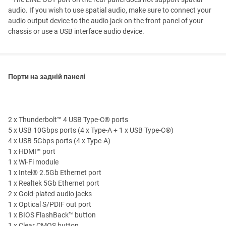
audio. If you wish to use spatial audio, make sure to connect your
audio output device to the audio jack on the front panel of your
chassis or use a USB interface audio device.
Порти на задній панелі
2 x Thunderbolt™ 4 USB Type-C® ports
5 x USB 10Gbps ports (4 x Type-A + 1 x USB Type-C®)
4 x USB 5Gbps ports (4 x Type-A)
1 x HDMI™ port
1 x Wi-Fi module
1 x Intel® 2.5Gb Ethernet port
1 x Realtek 5Gb Ethernet port
2 x Gold-plated audio jacks
1 x Optical S/PDIF out port
1 x BIOS FlashBack™ button
1 x Clear CMOS button