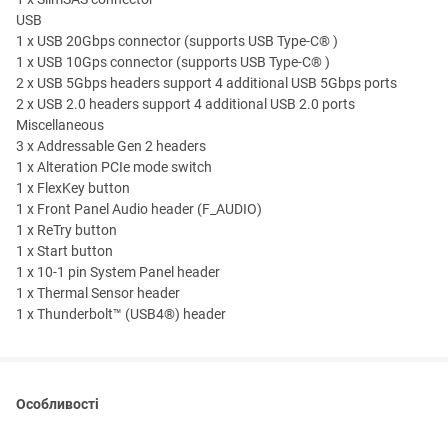
USB
1 x USB 20Gbps connector (supports USB Type-C® )
1 x USB 10Gps connector (supports USB Type-C® )
2 x USB 5Gbps headers support 4 additional USB 5Gbps ports
2 x USB 2.0 headers support 4 additional USB 2.0 ports
Miscellaneous
3 x Addressable Gen 2 headers
1 x Alteration PCIe mode switch
1 x FlexKey button
1 x Front Panel Audio header (F_AUDIO)
1 x ReTry button
1 x Start button
1 x 10-1 pin System Panel header
1 x Thermal Sensor header
1 x Thunderbolt™ (USB4®) header
Особливості