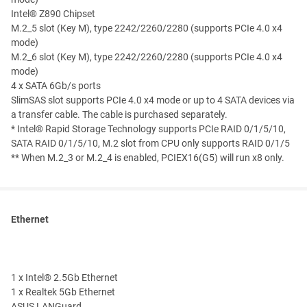
Intel® Z890 Chipset
M.2_5 slot (Key M), type 2242/2260/2280 (supports PCIe 4.0 x4
mode)
M.2_6 slot (Key M), type 2242/2260/2280 (supports PCIe 4.0 x4
mode)
4 x SATA 6Gb/s ports
SlimSAS slot supports PCIe 4.0 x4 mode or up to 4 SATA devices via
a transfer cable. The cable is purchased separately.
* Intel® Rapid Storage Technology supports PCIe RAID 0/1/5/10,
SATA RAID 0/1/5/10, M.2 slot from CPU only supports RAID 0/1/5
** When M.2_3 or M.2_4 is enabled, PCIEX16(G5) will run x8 only.
Ethernet
1 x Intel® 2.5Gb Ethernet
1 x Realtek 5Gb Ethernet
ASUS LANGuard