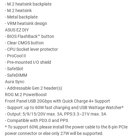
- M.2 heatsink backplate
- M.2 heatsink
- Metal backplate
- VRM heatsink design
ASUS EZ DIY
- BIOS FlashBack™ button
- Clear CMOS button
- CPU Socket lever protector
- ProCool II
- Pre-mounted I/O shield
- SafeSlot
- SafeDIMM
Aura Sync
- Addressable Gen 2 header(s)
ROG M.2 PowerBoost
Front Panel USB 20Gbps with Quick Charge 4+ Support
- Support: up to 60W fast charging and USB Wattage Watcher*
- Output: 5/9/15/20V max. 3A, PPS:3.3–21V max. 3A
- Compatible with PD3.0 and PPS
* To support 60W, please install the power cable to the 8-pin PCIe
power connector or else only 27W will be supported.