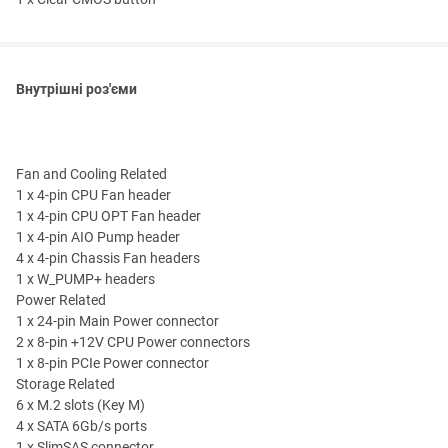
Внутрішні роз'єми
Fan and Cooling Related
1 x 4-pin CPU Fan header
1 x 4-pin CPU OPT Fan header
1 x 4-pin AIO Pump header
4 x 4-pin Chassis Fan headers
1 x W_PUMP+ headers
Power Related
1 x 24-pin Main Power connector
2 x 8-pin +12V CPU Power connectors
1 x 8-pin PCIe Power connector
Storage Related
6 x M.2 slots (Key M)
4 x SATA 6Gb/s ports
1 x SlimSAS connector