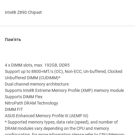
Intel® Z890 Chipset
Пам'ять
4 x DIMM slots, max. 192GB, DDR5
Support up to 8800+MT/s (OC), Non-ECC, Un-buffered, Clocked
Unbuffered DIMM (CUDIMM)*
Dual channel memory architecture
Supports Intel® Extreme Memory Profile (XMP) memory module
Supports DIMM Flex
NitroPath DRAM Technology
DIMM FIT
ASUS Enhanced Memory Profile III (AEMP III)
* Supported memory types, data rate (speed), and number of
DRAM modules vary depending on the CPU and memory
configuration, for more information please refer to CPU/Memory