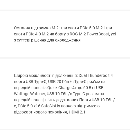
Остання підтримка M.2: три слоти PCIe 5.0 M.2 і три
слоти PCIe 4.0 M.2 на борту з ROG M.2 PowerBoost, усі
з суттєві рішення для охолодження
Широкі можливості підключення: Dual Thunderbolt 4
порти USB Type-C, USB 20 Гбіт/с Type-C роз’єм на
передній панелі з Quick Charge 4+ до 60 Вт і USB
Wattage Watcher, USB 10 Гбіт/с Type-C роз’єм на
передній панелі, п’ять додаткових Порти USB 10 Гбіт/
с, PCIe 5.0 x16 SafeSlot із повною підтримкою
відеокарт нового покоління, HDMI 2.1