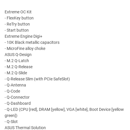
Extreme OC Kit
- FlexKey button
- ReTry button
- Start button
Extreme Engine Digi+
- 10K Black metallic capacitors
- MicroFine alloy choke
ASUS Q-Design
- M.2 Q-Latch
- M.2 Q-Release
- M.2 Q-Slide
- Q-Release Slim (with PCIe SafeSlot)
- Q-Antenna
- Q-Code
- Q-Connector
- Q-Dashboard
- Q-LED (CPU [red], DRAM [yellow], VGA [white], Boot Device [yellow
green])
- Q-Slot
ASUS Thermal Solution