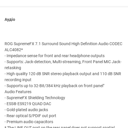
Аудіо
ROG SupremeFX 7.1 Surround Sound High Definition Audio CODEC
ALC4082*
- Impedance sense for front and rear headphone outputs
- Supports: Jack-detection, Multi-streaming, Front Panel MIC Jack-
retasking
- High quality 120 dB SNR stereo playback output and 110 dB SNR
recording input
- Supports up to 32-Bit/384 kHz playback on front panel"
Audio Features
- SupremeFX Shielding Technology
- ESS® ES9219 QUAD DAC
- Gold-plated audio jacks
- Rear optical S/PDIF out port
- Premium audio capacitors
* The LINE OUT port on the rear panel does not support spatial