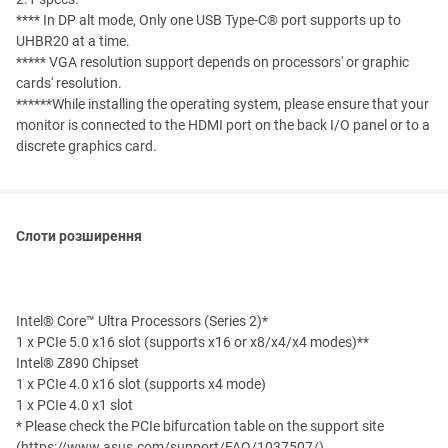
**** In DP alt mode, Only one USB Type-C® port supports up to
UHBR20 at a time.
***** VGA resolution support depends on processors' or graphic
cards' resolution.
******While installing the operating system, please ensure that your
monitor is connected to the HDMI port on the back I/O panel or to a
discrete graphics card.
Слоти розширення
Intel® Core™ Ultra Processors (Series 2)*
1 x PCIe 5.0 x16 slot (supports x16 or x8/x4/x4 modes)**
Intel® Z890 Chipset
1 x PCIe 4.0 x16 slot (supports x4 mode)
1 x PCIe 4.0 x1 slot
* Please check the PCIe bifurcation table on the support site
(https://www.asus.com/support/FAQ/1037507/).