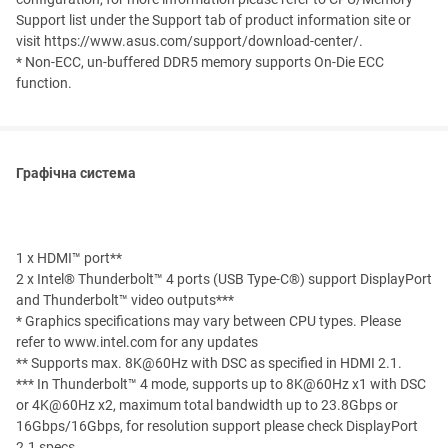
Support list under the Support tab of product information site or
visit https://www.asus.com/support/download-center/.
* Non-ECC, un-buffered DDR5 memory supports On-Die ECC
function.
Графічна система
1 x HDMI™ port**
2 x Intel® Thunderbolt™ 4 ports (USB Type-C®) support DisplayPort
and Thunderbolt™ video outputs***
* Graphics specifications may vary between CPU types. Please
refer to www.intel.com for any updates
** Supports max. 8K@60Hz with DSC as specified in HDMI 2.1.
*** In Thunderbolt™ 4 mode, supports up to 8K@60Hz x1 with DSC
or 4K@60Hz x2, maximum total bandwidth up to 23.8Gbps or
16Gbps/16Gbps, for resolution support please check DisplayPort
2.1 specs.