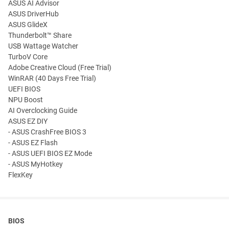
ASUS AI Advisor
ASUS DriverHub
ASUS GlideX
Thunderbolt™ Share
USB Wattage Watcher
TurboV Core
Adobe Creative Cloud (Free Trial)
WinRAR (40 Days Free Trial)
UEFI BIOS
NPU Boost
AI Overclocking Guide
ASUS EZ DIY
- ASUS CrashFree BIOS 3
- ASUS EZ Flash
- ASUS UEFI BIOS EZ Mode
- ASUS MyHotkey
FlexKey
BIOS