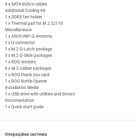
4 x SATA 6Gb/s cables
Additional Cooling Kit
1 x DDR5 fan holder
1 x Thermal pad for M.2 22110
Miscellaneous
1 x ASUS WiFi Q-Antenna
1 x Q-connector
1 x M.2 Q-Latch package
3 x M.2 Q-Slide packages
1 x ROG stickers
6 x M.2 rubber packages
1 x ROG thank you card
1 x ROG Bottle Opener
Installation Media
1 x USB drive with utilities and drivers
Documentation
1 x Quick start guide
Операційна система