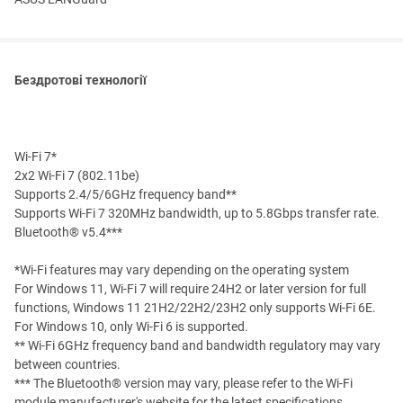
Бездротові технології
Wi-Fi 7*
2x2 Wi-Fi 7 (802.11be)
Supports 2.4/5/6GHz frequency band**
Supports Wi-Fi 7 320MHz bandwidth, up to 5.8Gbps transfer rate.
Bluetooth® v5.4***
*Wi-Fi features may vary depending on the operating system
For Windows 11, Wi-Fi 7 will require 24H2 or later version for full
functions, Windows 11 21H2/22H2/23H2 only supports Wi-Fi 6E.
For Windows 10, only Wi-Fi 6 is supported.
** Wi-Fi 6GHz frequency band and bandwidth regulatory may vary
between countries.
*** The Bluetooth® version may vary, please refer to the Wi-Fi
module manufacturer's website for the latest specifications.