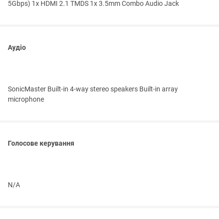
5Gbps) 1x HDMI 2.1 TMDS 1x 3.5mm Combo Audio Jack
Аудіо
SonicMaster Built-in 4-way stereo speakers Built-in array
microphone
Голосове керування
N/A