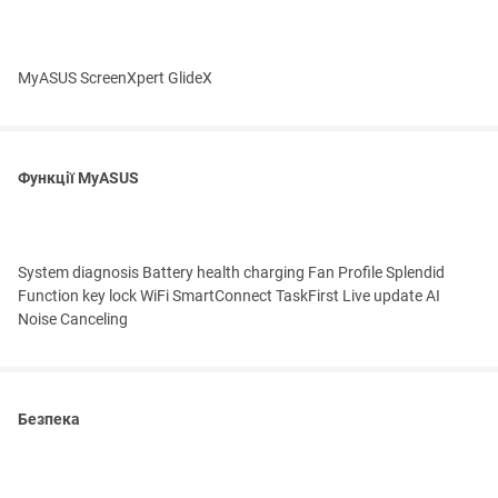
MyASUS ScreenXpert GlideX
Функції MyASUS
System diagnosis Battery health charging Fan Profile Splendid
Function key lock WiFi SmartConnect TaskFirst Live update AI
Noise Canceling
Безпека