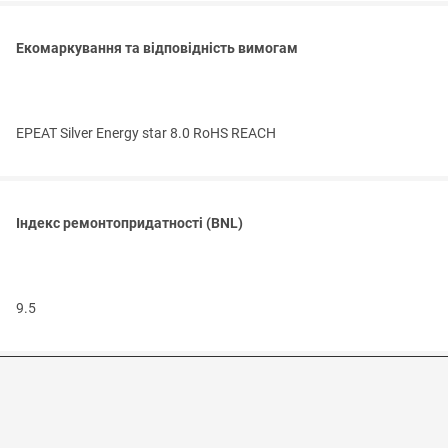
Екомаркування та відповідність вимогам
EPEAT Silver Energy star 8.0 RoHS REACH
Індекс ремонтопридатності (BNL)
9.5
Зовнішній вигляд та характеристики можуть змінюватися без
попередження. Інформація надана в ознайомчих цілях. Продаж