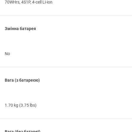
70WHrs, 4S1P, 4-cell Li-ion
Змінна батарея
No
Вага (з батареєю)
1.70 kg (3.75 lbs)
Вага (без батареї)