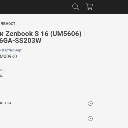
аявності
к Zenbook S 16 (UM5606) |
6GA-SS203W
 / партномер:
-M009K0
тія
с.
плати