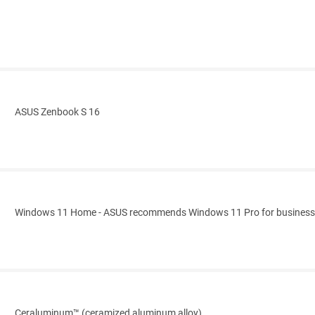
ASUS Zenbook S 16
Windows 11 Home - ASUS recommends Windows 11 Pro for business
Ceraluminum™ (ceramized aluminum alloy)