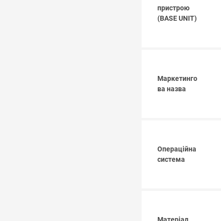
пристрою
(BASE UNIT)
Маркетинго
ва назва
Операційна
система
Матеріал