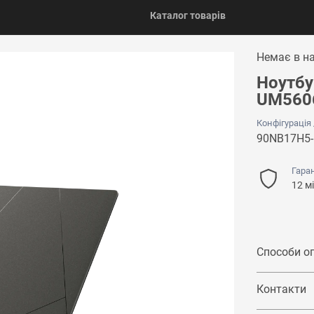
Каталог товарів
Немає в н
Ноутбу
UM560
Конфігурація
90NB17H5
Гаран
12 мі
Способи о
Контакти