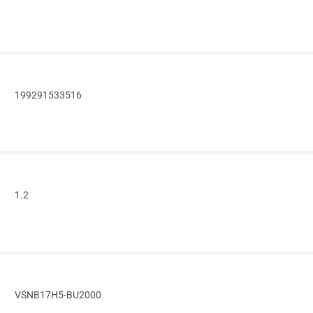
199291533516
1.2
VSNB17H5-BU2000