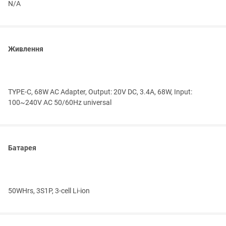
N/A
Живлення
TYPE-C, 68W AC Adapter, Output: 20V DC, 3.4A, 68W, Input:
100~240V AC 50/60Hz universal
Батарея
50WHrs, 3S1P, 3-cell Li-ion