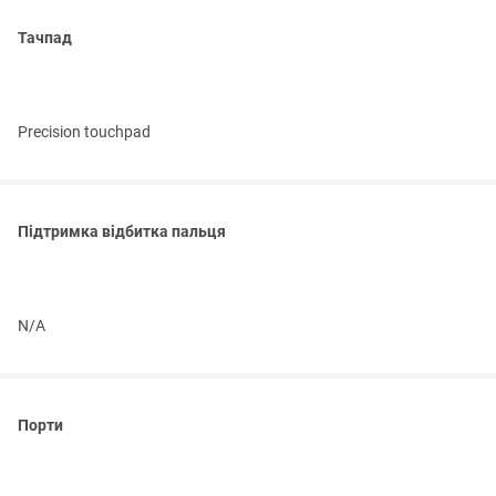
Тачпад
Precision touchpad
Підтримка відбитка пальця
N/A
Порти