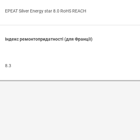
EPEAT Silver Energy star 8.0 RoHS REACH
Індекс ремонтопридатності (для Франції)
8.3
Зовнішній вигляд та характеристики можуть змінюватися без
попередження. Інформація надана в ознайомчих цілях. Продаж
здійснюється через офіційний магазин ASUS.
Контакти
|
Доставка і оплата
|
ASUS Україна
|
NBconfig
Продукт на сайті офіційного магазину ASUS