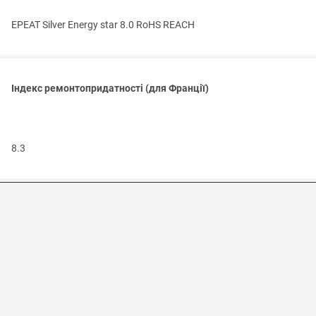
EPEAT Silver Energy star 8.0 RoHS REACH
Індекс ремонтопридатності (для Франції)
8.3
Зовнішній вигляд та характеристики можуть змінюватися без
попередження. Інформація надана в ознайомчих цілях. Продаж
здійснюється через офіційний магазин ASUS.
Контакти
|
Доставка і оплата
|
ASUS Україна
|
NBconfig
Продукт на сайті офіційного магазину ASUS