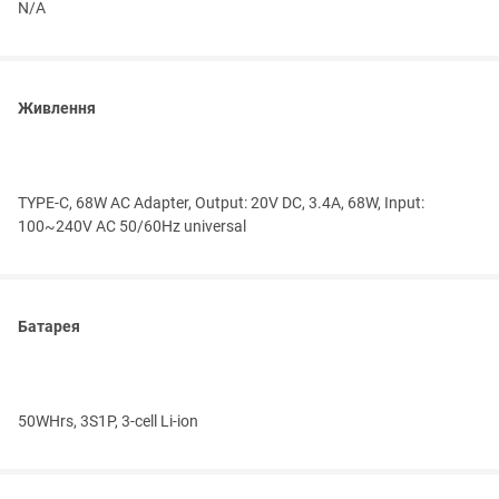
N/A
Живлення
TYPE-C, 68W AC Adapter, Output: 20V DC, 3.4A, 68W, Input:
100~240V AC 50/60Hz universal
Батарея
50WHrs, 3S1P, 3-cell Li-ion