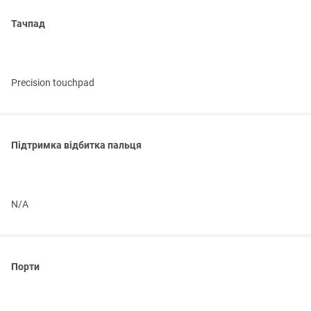
Тачпад
Precision touchpad
Підтримка відбитка пальця
N/A
Порти