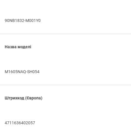
90NB1832-M001Y0
Назва моделі
M1605NAQ-SH054
Штрихкод (Європа)
4711636402057