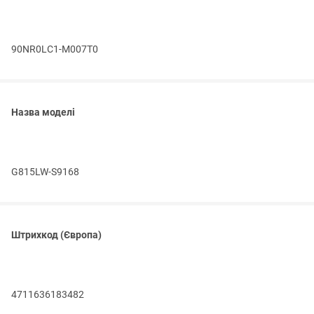
90NR0LC1-M007T0
Назва моделі
G815LW-S9168
Штрихкод (Європа)
4711636183482