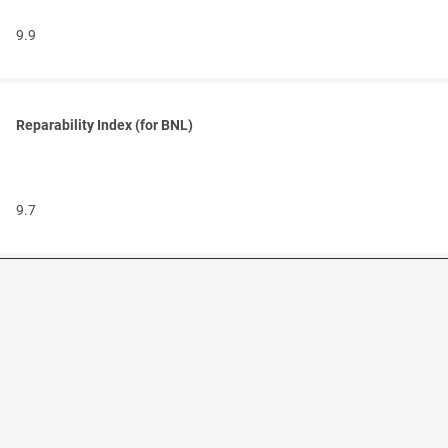
9.9
Reparability Index (for BNL)
9.7
Зовнішній вигляд та характеристики можуть змінюватися без
попередження. Інформація надана в ознайомчих цілях. Продаж
здійснюється через офіційний магазин ASUS.
Контакти
|
Доставка і оплата
|
ASUS Україна
|
NBconfig
Продукт на сайті офіційного магазину ASUS