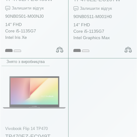
Залишити відгук
Залишити відгук
90NB0S01-M00NJ0
90NB0S11-M001H0
14" FHD
14" FHD
Core i5-1135G7
Core i5-1135G7
Intel Iris Xe
Intel Graphics Max
Знято з виробництва
Vivobook Flip 14 TP470
TP470EZ-EC049T