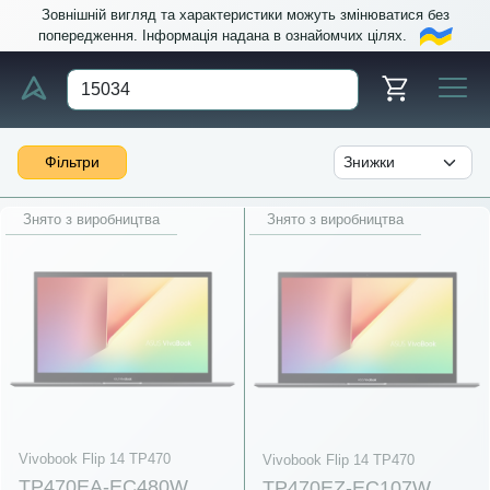
Зовнішній вигляд та характеристики можуть змінюватися без
попередження. Інформація надана в ознайомчих цілях.
Фільтри
Знято з виробництва
Знято з виробництва
Vivobook Flip 14 TP470
Vivobook Flip 14 TP470
TP470EA-EC480W
TP470EZ-EC107W