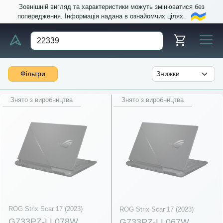
Зовнішній вигляд та характеристики можуть змінюватися без
попередження. Інформація надана в ознайомчих цілях.
Фільтри
Знято з виробництва
Знято з виробництва
ROG Strix Scar 17 (2023)
ROG Strix Scar 17 (2023)
G733PZ-LL078W
G733PZ-LL067W