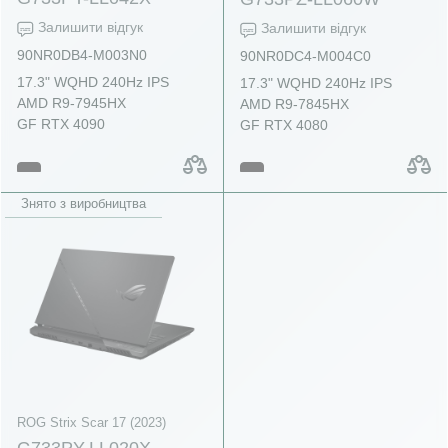
Залишити відгук
Залишити відгук
90NR0DB4-M003N0
90NR0DC4-M004C0
17.3" WQHD 240Hz IPS
17.3" WQHD 240Hz IPS
AMD R9-7945HX
AMD R9-7845HX
GF RTX 4090
GF RTX 4080
Знято з виробництва
ROG Strix Scar 17 (2023)
G733PY-LL020X