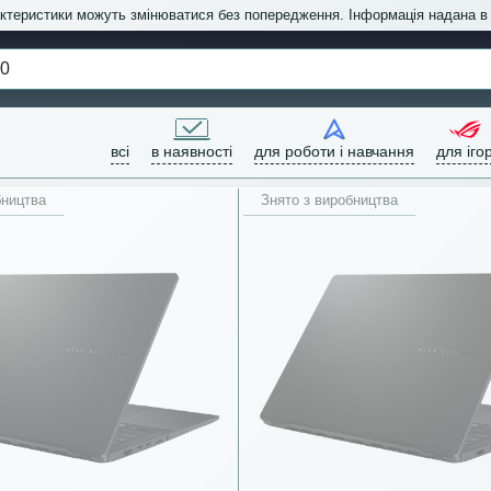
актеристики можуть змінюватися без попередження. Інформація надана 
всі
в наявності
для роботи і навчання
для іго
бництва
Знято з виробництва