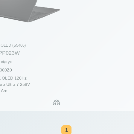
 OLED (S5406)
-PP023W
відгук
000Z0
K OLED 120Hz
re Ultra 7 258V
 Arc
1