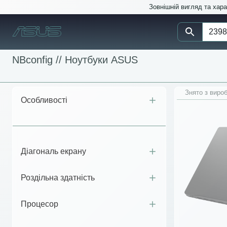
Зовнішній вигляд та хар
NBconfig //
Ноутбуки ASUS
Знято з виро
Особливості
Діагональ екрану
Роздільна здатність
Процесор