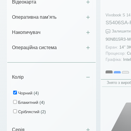
Відеокарта
Vivobook S 14
Оперативна пам’ять
S5406SA-
Залишити 
Накопичувач
90NB15R3-M
Екран:
14" 3
Операційна система
Процесор:
Co
Графіка:
Intel
Колір
Знято з виро
Чорний
(4)
Блакитний
(4)
Сріблястий
(2)
Серія