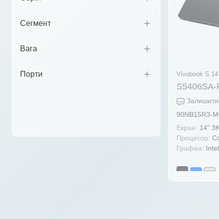
Сегмент
Вага
Порти
Vivobook S 14
S5406SA
Залишити 
90NB15R3-M
Екран:
14" 3
Процесор:
Co
Графіка:
Intel