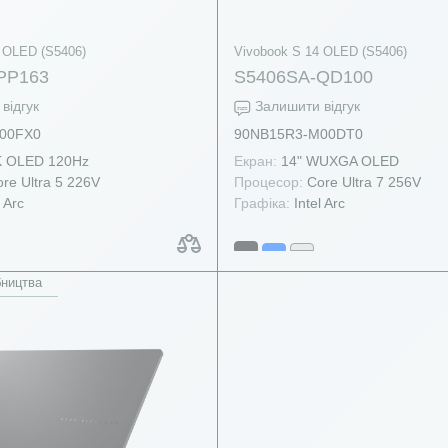
 OLED (S5406)
Vivobook S 14 OLED (S5406)
PP163
S5406SA-QD100
відгук
Залишити відгук
00FX0
90NB15R3-M00DT0
K OLED 120Hz
Екран:
14" WUXGA OLED
re Ultra 5 226V
Процесор:
Core Ultra 7 256V
 Arc
Графіка:
Intel Arc
бництва