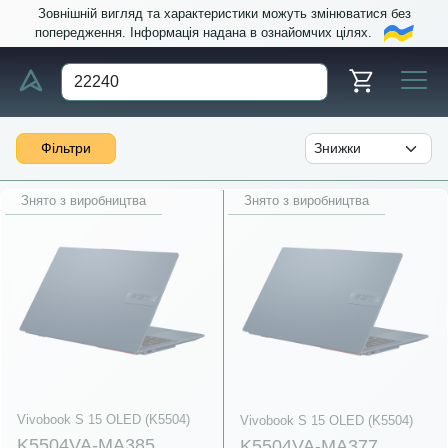
Зовнішній вигляд та характеристики можуть змінюватися без
попередження. Інформація надана в ознайомчих цілях.
Фільтри
Знято з виробництва
Знято з виробництва
Vivobook S 15 OLED (K5504)
Vivobook S 15 OLED (K5504)
K5504VA-MA385
K5504VA-MA377