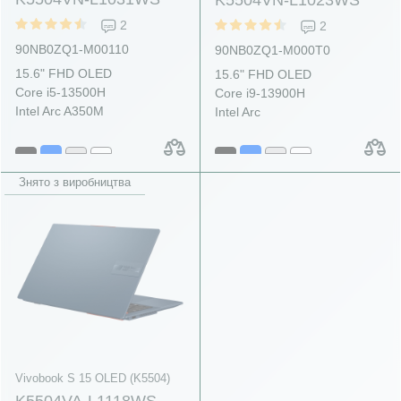
2
2
90NB0ZQ1-M00110
90NB0ZQ1-M000T0
15.6" FHD OLED
15.6" FHD OLED
Core i5-13500H
Core i9-13900H
Intel Arc A350M
Intel Arc
Знято з виробництва
Vivobook S 15 OLED (K5504)
K5504VA-L1118WS