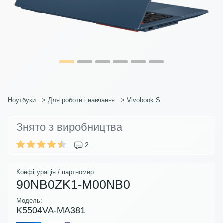
Ноутбуки
>
Для роботи і навчання
>
Vivobook S
Знято з виробництва
2
Конфігурація / партномер:
90NB0ZK1-M00NB0
Модель:
K5504VA-MA381