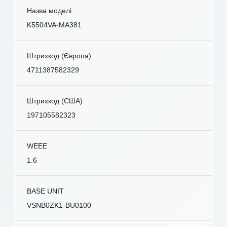
Назва моделі
K5504VA-MA381
Штрихкод (Європа)
4711387582329
Штрихкод (США)
197105582323
WEEE
1.6
BASE UNIT
VSNB0ZK1-BU0100