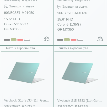
Залишити відгук
Залишити відгук
90NB0SE1-M01050
90NB0SE1-M01130
15.6" FHD
15.6" FHD
Core i7-1165G7
Core i5-1135G7
GF MX350
GF MX350
Знято з виробництва
Знято з виробництва
Vivobook S15 S533 (11th Gen Intel)
Vivobook S15 S533 (11th Gen Intel)
S533EQ-BN272
S533EQ-BN239