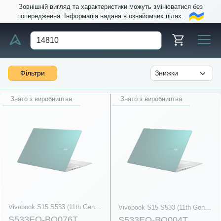
Зовнішній вигляд та характеристики можуть змінюватися без
попередження. Інформація надана в ознайомчих цілях.
Фільтри
Знято з виробництва
Знято з виробництва
Vivobook S15 S533 (11th Gen Intel)
Vivobook S15 S533 (11th Gen Intel)
S533EQ-BQ076T
S533EQ-BQ004T