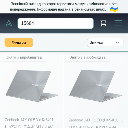
Зовнішній вигляд та характеристики можуть змінюватися без
попередження. Інформація надана в ознайомчих цілях.
Фільтри
Знято з виробництва
Знято з виробництва
Zenbook 14X OLED (UX5401, 11th Gen Intel)
Zenbook 14X OLED (UX5401, 11th Gen Intel)
UX5401EA-KN144W
UX5401EA-KN159W