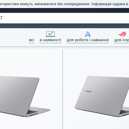
актеристики можуть змінюватися без попередження. Інформація надана 
всі
в наявності
для роботи і навчання
для іго