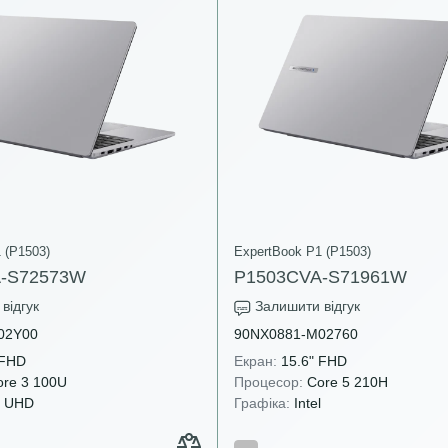
 (P1503)
ExpertBook P1 (P1503)
-S72573W
P1503CVA-S71961W
відгук
Залишити відгук
02Y00
90NX0881-M02760
 FHD
Екран:
15.6" FHD
re 3 100U
Процесор:
Core 5 210H
l UHD
Графіка:
Intel