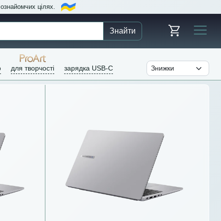
в ознайомчих цілях.
Знайти
р
для творчості
зарядка USB-C