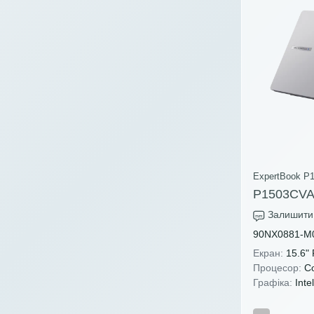
ExpertBook P1
P1503CVA
Залишити 
90NX0881-M
Екран:
15.6"
Процесор:
Co
Графіка:
Inte