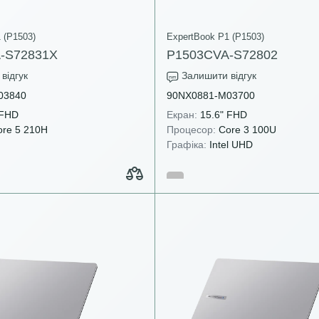
 (P1503)
ExpertBook P1 (P1503)
-S72831X
P1503CVA-S72802
відгук
Залишити відгук
03840
90NX0881-M03700
 FHD
Екран:
15.6" FHD
re 5 210H
Процесор:
Core 3 100U
Графіка:
Intel UHD