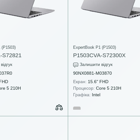
 (P1503)
ExpertBook P1 (P1503)
-S72821
P1503CVA-S72300X
відгук
Залишити відгук
037R0
90NX0881-M03870
 FHD
Екран:
15.6" FHD
re 5 210H
Процесор:
Core 5 210H
Графіка:
Intel