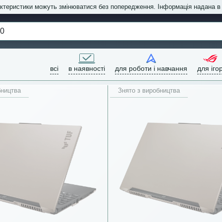
актеристики можуть змінюватися без попередження. Інформація надана 
всі
в наявності
для роботи і навчання
для іго
бництва
Знято з виробництва