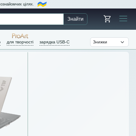
в ознайомчих цілях.
Знайти
р
для творчості
зарядка USB-C