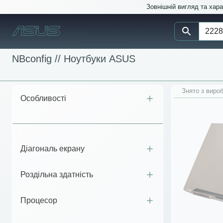
Зовнішній вигляд та хар
NBconfig //
Ноутбуки ASUS
Знято з виро
Особливості
Діагональ екрану
Роздільна здатність
Процесор