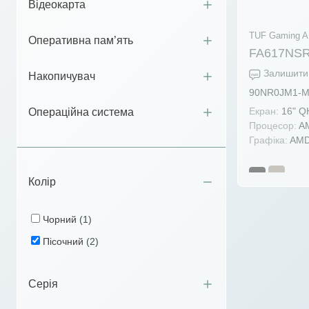
Відеокарта
TUF Gaming A1
Оперативна пам’ять
FA617NSR
Залишити 
Накопичувач
90NR0JM1-
Екран:
16" Q
Операційна система
Процесор:
AM
Графіка:
AMD
Колір
Чорний
(1)
Пісочний
(2)
Серія