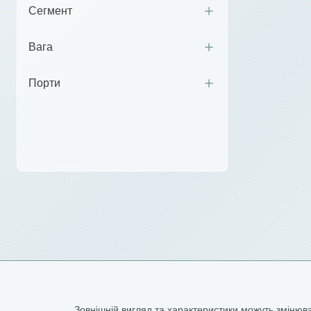
Сегмент
Вага
Порти
Зовнішній вигляд та характеристики можуть зміню