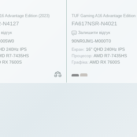
6 Advantage Edition (2023)
TUF Gaming A16 Advantage Edition 
-N4127
FA617NSR-N4021
відгук
Залишити відгук
M005W0
90NR0JM1-M000T0
HD 240Hz IPS
Екран:
16" QHD 240Hz IPS
D R7-7435HS
Процесор:
AMD R7-7435HS
 RX 7600S
Графіка:
AMD RX 7600S