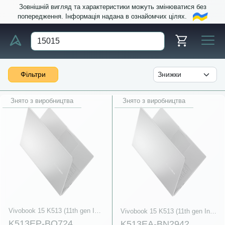
Зовнішній вигляд та характеристики можуть змінюватися без
попередження. Інформація надана в ознайомчих цілях.
Фільтри
Знято з виробництва
Знято з виробництва
Vivobook 15 K513 (11th gen Intel)
Vivobook 15 K513 (11th gen Intel)
K513EP-BQ724
K513EA-BN2942