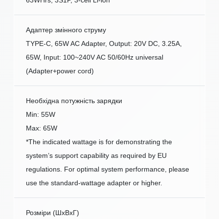
63WHrs, 3S1P, 3-cell Li-ion
Адаптер змінного струму
TYPE-C, 65W AC Adapter, Output: 20V DC, 3.25A,
65W, Input: 100~240V AC 50/60Hz universal
(Adapter+power cord)
Необхідна потужність зарядки
Min: 55W
Max: 65W
*The indicated wattage is for demonstrating the
system’s support capability as required by EU
regulations. For optimal system performance, please
use the standard-wattage adapter or higher.
Розміри (ШxВxГ)