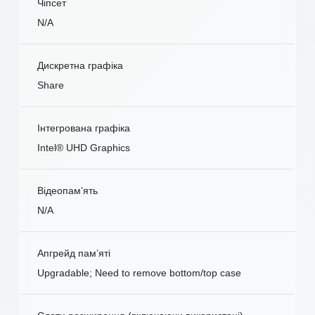
Чіпсет
N/A
Дискретна графіка
Share
Інтегрована графіка
Intel® UHD Graphics
Відеопам’ять
N/A
Апгрейд пам’яті
Upgradable; Need to remove bottom/top case