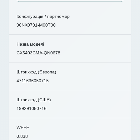
Конфігурація / партномер
90NX0791-M00T90
Назва моделі
CX5403CMA-QN0678
Штрихкод (Європа)
4711636050715
Штрихкод (США)
199291050716
WEEE
0.838