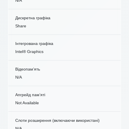
N/A
Дискретна графіка
Share
Інтегрована графіка
Intel® Graphics
Відеопам’ять
N/A
Апгрейд пам’яті
Not Available
Слоти розширення (включаючи використані)
N/A