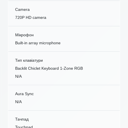
Camera
720P HD camera
Мікрофон
Built-in array microphone
Тип клавіатури
Backlit Chiclet Keyboard 1-Zone RGB
N/A
Aura Sync
N/A
Тачпад
Touchpad