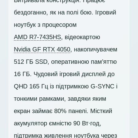
Витривала конструкція. Працює
бездоганно, як на полі бою. Ігровий
ноутбук з процесором
AMD R7-7435HS
, відеокартою
Nvidia GF RTX 4050
, накопичувачем
512 ГБ SSD
, оперативною пам’яттю
16 ГБ. Чудовий ігровий дисплей до
QHD 165 Гц із підтримкою G-SYNC і
тонкими рамками, завдяки яким
екран займає 80% панелі. Місткий
акумулятор ємністю 90 Вт⋅год,
підтримка живлення ноутбука через