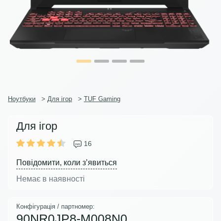
Ноутбуки
>
Для ігор
>
TUF Gaming
Для ігор
16
Повідомити, коли з’явиться
Немає в наявності
Конфігурація / партномер:
90NR0JP8-M008N0