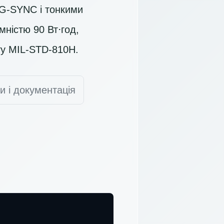
 G-SYNC і тонкими
ністю 90 Вт⋅год,
ту MIL-STD-810H.
и і документація