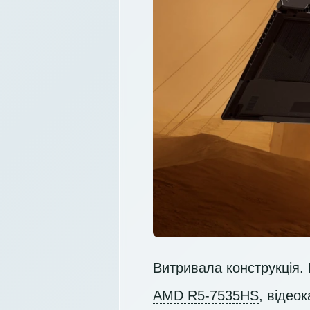
Витривала конструкція. 
AMD R5-7535HS
, відео