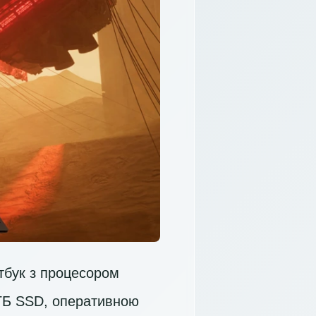
утбук з процесором
ГБ SSD
, оперативною