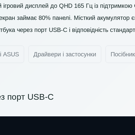
й ігровий дисплей до QHD 165 Гц із підтримкою
екран займає 80% панелі. Місткий акумулятор єм
тбука через порт USB-C і відповідність стандар
ті ASUS
Драйвери і застосунки
Посібник
з порт USB-C