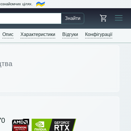
в ознайомчих цілях.
Знайти
Опис
Характеристики
Відгуки
Конфігурації
цтва
70