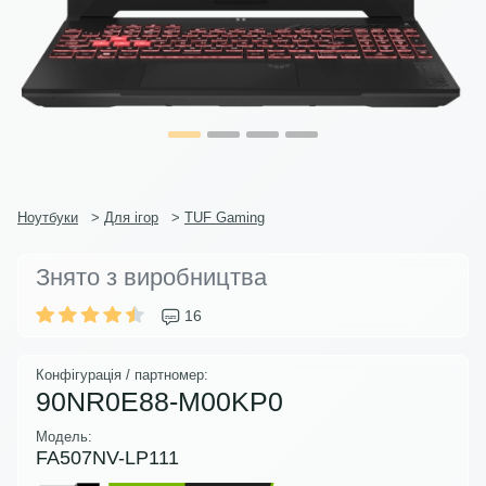
Ноутбуки
>
Для ігор
>
TUF Gaming
Знято з виробництва
16
Конфігурація / партномер:
90NR0E88-M00KP0
Модель:
FA507NV-LP111