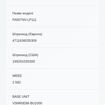
Назва моделі
FA507NV-LP111
Штрихкод (Європа)
4711636035309
Штрихкод (США)
199291035300
WEEE
2.582
BASE UNIT
VSNR0E88-BU1000