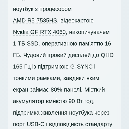
ноутбук з процесором
AMD R5-7535HS
, відеокартою
Nvidia GF RTX 4060
, накопичувачем
1 ТБ SSD
, оперативною пам’яттю 16
ГБ. Чудовий ігровий дисплей до QHD
165 Гц із підтримкою G-SYNC і
тонкими рамками, завдяки яким
екран займає 80% панелі. Місткий
акумулятор ємністю 90 Вт⋅год,
підтримка живлення ноутбука через
порт USB-C і відповідність стандарту