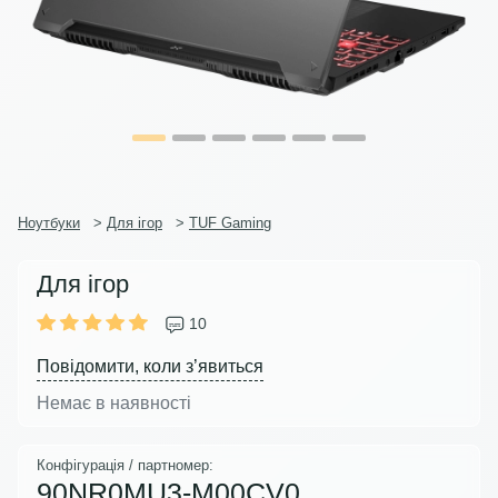
Ноутбуки
>
Для ігор
>
TUF Gaming
Для ігор
10
Повідомити, коли з’явиться
Немає в наявності
Конфігурація / партномер:
90NR0MU3-M00CV0