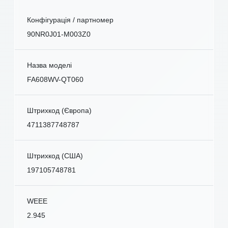
Конфігурація / партномер
90NR0J01-M003Z0
Назва моделі
FA608WV-QT060
Штрихкод (Європа)
4711387748787
Штрихкод (США)
197105748781
WEEE
2.945