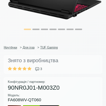
Ноутбуки
>
Для ігор
>
TUF Gaming
Знято з виробництва
3
Конфігурація / партномер:
90NR0J01-M003Z0
Модель:
FA608WV-QT060