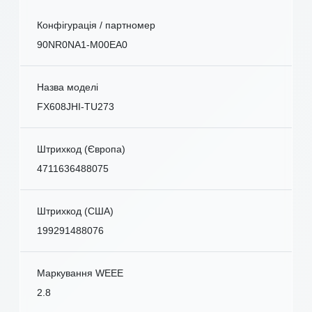
Конфігурація / партномер
90NR0NA1-M00EA0
Назва моделі
FX608JHI-TU273
Штрихкод (Європа)
4711636488075
Штрихкод (США)
199291488076
Маркування WEEE
2.8