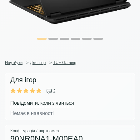
Ноутбуки
>
Для ігор
>
TUF Gaming
Для ігор
2
Повідомити, коли з’явиться
Немає в наявності
Конфігурація / партномер:
90NR0NA1-M00EA0