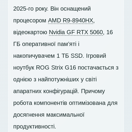
2025-го року. Він оснащений
процесором
AMD R9-8940HX
,
відеокартою
Nvidia GF RTX 5060
, 16
ГБ оперативної пам’яті і
накопичувачем
1 ТБ SSD
. Ігровий
ноутбук ROG Strix G16 постачається з
однією з найпотужніших у світі
апаратних конфігурацій. Причому
робота компонентів оптимізована для
досягнення максимальної
продуктивності.