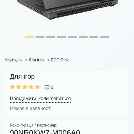
Ноутбуки
>
Для ігор
>
ROG Strix
Для ігор
2
Повідомити, коли з’явиться
Немає в наявності
Конфігурація / партномер:
90NR0KW7-M006A0