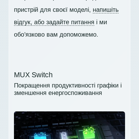
пристрій для своєї моделі,
напишіть
відгук, або задайте питання
і ми
обо’язково вам допоможемо.
MUX Switch
Покращення продуктивності графіки і
зменшення енергоспоживання