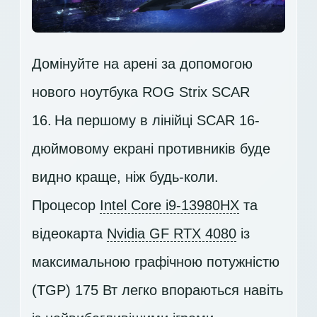
Домінуйте на арені за допомогою
нового ноутбука ROG Strix SCAR
16. На першому в лінійці SCAR 16-
дюймовому екрані противників буде
видно краще, ніж будь-коли.
Процесор
Intel Core i9-13980HX
та
відеокарта
Nvidia GF RTX 4080
із
максимальною графічною потужністю
(TGP) 175 Вт легко впораються навіть