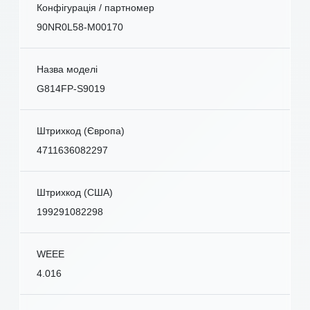
Конфігурація / партномер
90NR0L58-M00170
Назва моделі
G814FP-S9019
Штрихкод (Європа)
4711636082297
Штрихкод (США)
199291082298
WEEE
4.016