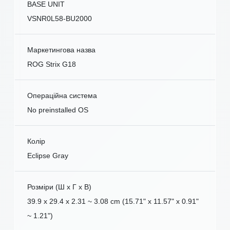
BASE UNIT
VSNR0L58-BU2000
Маркетингова назва
ROG Strix G18
Операційна система
No preinstalled OS
Колір
Eclipse Gray
Розміри (Ш x Г x В)
39.9 x 29.4 x 2.31 ~ 3.08 cm (15.71" x 11.57" x 0.91"
~ 1.21")