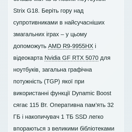
Strix G18. Беріть гору над
супротивниками в найсучасніших
змагальних іграх – у цьому
допоможуть
AMD R9-9955HX
і
відеокарта
Nvidia GF RTX 5070
для
ноутбуків, загальна графічна
потужність (TGP) якої при
використанні функції Dynamic Boost
сягає 115 Вт. Оперативна пам’ять 32
ГБ і накопичувач
1 ТБ SSD
легко
впораються з великими бібліотеками