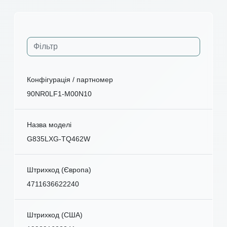
Конфігурація / партномер
90NR0LF1-M00N10
Назва моделі
G835LXG-TQ462W
Штрихкод (Європа)
4711636622240
Штрихкод (США)