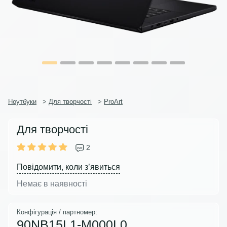
Ноутбуки
>
Для творчості
>
ProArt
Для творчості
2
Повідомити, коли з’явиться
Немає в наявності
Конфігурація / партномер:
90NB15L1-M000L0