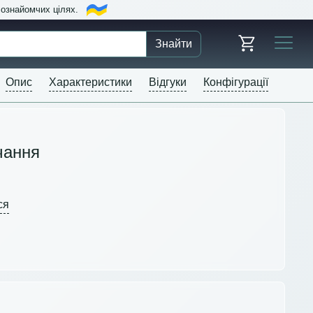
в ознайомчих цілях.
Знайти
Опис
Характеристики
Відгуки
Конфігурації
чання
ся