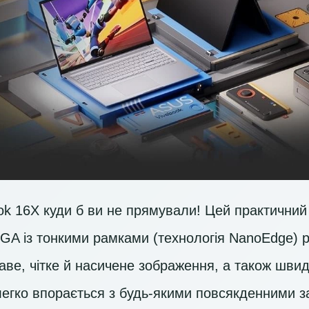
ook 16X куди б ви не прямували! Цей практични
GA
із тонкими рамками (технологія NanoEdge) 
раве, чітке й насичене зображення, а також шв
легко впорається з будь-якими повсякденними з