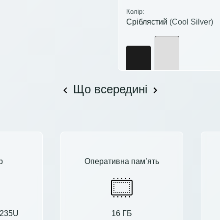
Колір:
Сріблястий
(Cool Silver)
Що всередині
р
Оперативна пам’ять
-1235U
16 ГБ