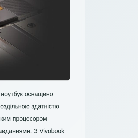
й ноутбук оснащено
роздільною здатністю
идким процесором
авданнями. З Vivobook