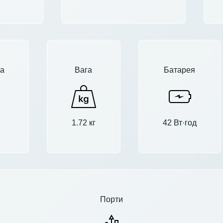
а
Вага
Батарея
1.72 кг
42 Вт·год
Порти