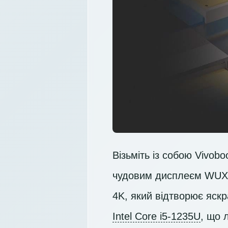
Візьміть із собою Vivob
чудовим дисплеєм
WUX
4K, який відтворює яск
Intel Core i5-1235U
, що 