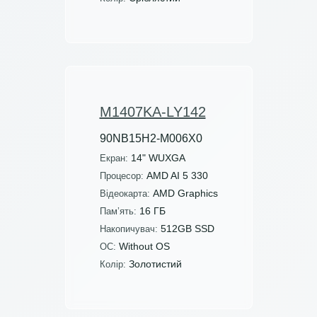
M1407KA-LY142
90NB15H2-M006X0
14" WUXGA
Екран:
AMD AI 5 330
Процесор:
AMD Graphics
Відеокарта:
16 ГБ
Пам’ять:
512GB SSD
Накопичувач:
Without OS
ОС:
Золотистий
Колір: