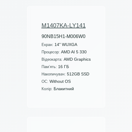
M1407KA-LY141
90NB15H1-M006W0
14" WUXGA
Екран:
AMD AI 5 330
Процесор:
AMD Graphics
Відеокарта:
16 ГБ
Пам’ять:
512GB SSD
Накопичувач:
Without OS
ОС:
Блакитний
Колір: