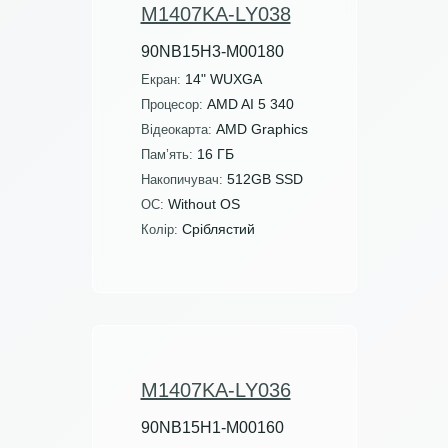
M1407KA-LY038
90NB15H3-M00180
14" WUXGA
Екран:
AMD AI 5 340
Процесор:
AMD Graphics
Відеокарта:
16 ГБ
Пам’ять:
512GB SSD
Накопичувач:
Without OS
ОС:
Сріблястий
Колір:
M1407KA-LY036
90NB15H1-M00160