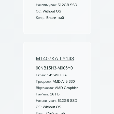
512GB SSD
Накопичувач:
Without OS
ОС:
Блакитний
Колір:
M1407KA-LY143
90NB15H3-M006Y0
14" WUXGA
Екран:
AMD AI 5 330
Процесор:
AMD Graphics
Відеокарта:
16 ГБ
Пам’ять:
512GB SSD
Накопичувач:
Without OS
ОС:
Сріблястий
Колір: