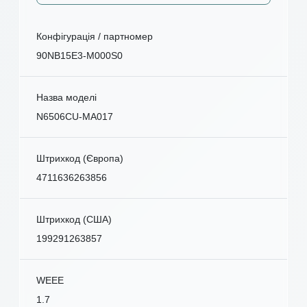
Конфігурація / партномер
90NB15E3-M000S0
Назва моделі
N6506CU-MA017
Штрихкод (Європа)
4711636263856
Штрихкод (США)
199291263857
WEEE
1.7