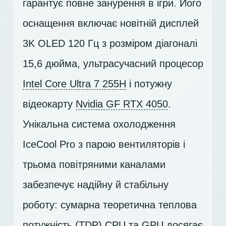
гарантує повне занурення в ігри. Його
оснащення включає новітній дисплей
3K OLED 120 Гц
з розміром діагоналі
15,6 дюйма, ультрасучасний процесор
Intel Core Ultra 7 255H
і потужну
відеокарту
Nvidia GF RTX 4050
.
Унікальна система охолодження
IceCool Pro з парою вентиляторів і
трьома повітряними каналами
забезпечує надійну й стабільну
роботу: сумарна теоретична теплова
потужність (TDP) CPU та GPU досягає