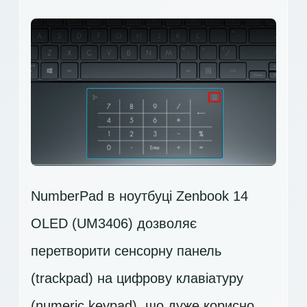
NumberPad в ноутбуці Zenbook 14
OLED (UM3406) дозволяє
перетворити сенсорну панель
(trackpad) на цифрову клавіатуру
(numeric keypad), що дуже корисно