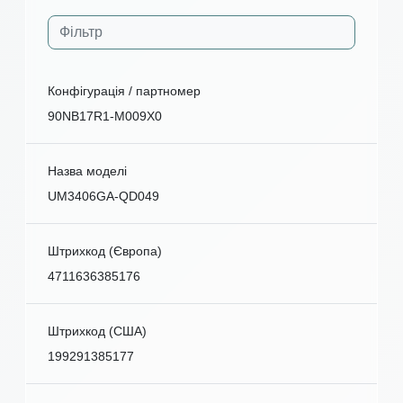
Конфігурація / партномер
90NB17R1-M009X0
Назва моделі
UM3406GA-QD049
Штрихкод (Європа)
4711636385176
Штрихкод (США)
199291385177