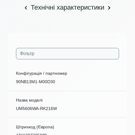
Технічні характеристики
Конфігурація / партномер
90NB13M1-M00D30
Назва моделі
UM5606WA-RK216W
Штрихкод (Європа)