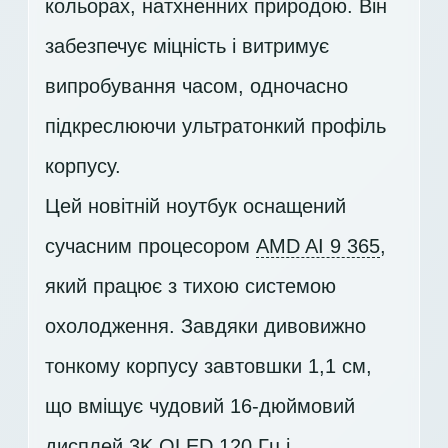
кольорах, натхненних природою. Він
забезпечує міцність і витримує
випробування часом, одночасно
підкреслюючи ультратонкий профіль
корпусу.
Цей новітній ноутбук оснащений
сучасним процесором
AMD AI 9 365
,
який працює з тихою системою
охолодження. Завдяки дивовижно
тонкому корпусу завтовшки 1,1 см,
що вміщує чудовий 16-дюймовий
дисплей
3K OLED 120 Гц
і