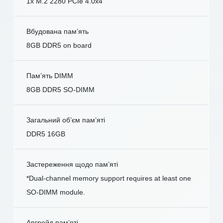
1x M.2 2280 PCIe 4.0x4
Вбудована пам’ять
8GB DDR5 on board
Пам’ять DIMM
8GB DDR5 SO-DIMM
Загальний об’єм пам’яті
DDR5 16GB
Застереження щодо пам’яті
*Dual-channel memory support requires at least one
SO-DIMM module.
Апгрейд пам’яті