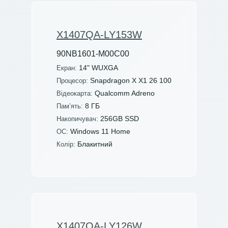
X1407QA-LY153W
90NB1601-M00C00
14" WUXGA
Екран:
Snapdragon X X1 26 100
Процесор:
Qualcomm Adreno
Відеокарта:
8 ГБ
Пам’ять:
256GB SSD
Накопичувач:
Windows 11 Home
ОС:
Блакитний
Колір:
X1407QA-LY126W