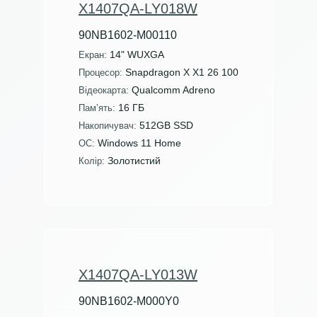
X1407QA-LY018W
90NB1602-M00110
14" WUXGA
Екран:
Snapdragon X X1 26 100
Процесор:
Qualcomm Adreno
Відеокарта:
16 ГБ
Пам’ять:
512GB SSD
Накопичувач:
Windows 11 Home
ОС:
Золотистий
Колір:
X1407QA-LY013W
90NB1602-M000Y0