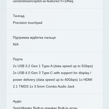
us/windows/copilot-ai-features?r=1#faq
Тачпад
Precision touchpad
Підтримка відбитка пальця
N/A
Порти
2x USB 3.2 Gen 1 Type-A (data speed up to 5Gbps)
2x USB 4.0 Gen 3 Type-C with support for display /
power delivery (data speed up to 40Gbps) 1x HDMI
2.1 TMDS 1x 3.5mm Combo Audio Jack
Аудіо
SonicMaster Built-in speaker Built-in array