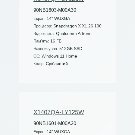
90NB1603-M00A30
14" WUXGA
Екран:
Snapdragon X X1 26 100
Процесор:
Qualcomm Adreno
Відеокарта:
16 ГБ
Пам’ять:
512GB SSD
Накопичувач:
Windows 11 Home
ОС:
Сріблястий
Колір:
X1407QA-LY125W
90NB1601-M00A20
14" WUXGA
Екран: