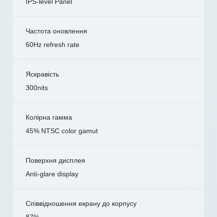
IPS-level Panel
Частота оновлення
60Hz refresh rate
Яскравість
300nits
Колірна гамма
45% NTSC color gamut
Поверхня дисплея
Anti-glare display
Співвідношення екрану до корпусу
87%