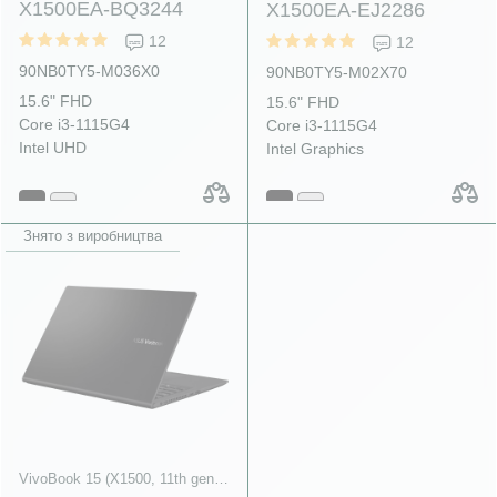
X1500EA-BQ3244
X1500EA-EJ2286
12
12
90NB0TY5-M036X0
90NB0TY5-M02X70
15.6" FHD
15.6" FHD
Core i3-1115G4
Core i3-1115G4
Intel UHD
Intel Graphics
Знято з виробництва
VivoBook 15 (X1500, 11th gen Intel)