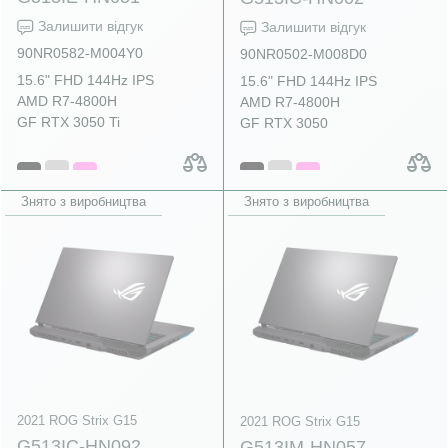
Залишити відгук
Залишити відгук
90NR0582-M004Y0
90NR0502-M008D0
15.6" FHD 144Hz IPS
15.6" FHD 144Hz IPS
AMD R7-4800H
AMD R7-4800H
GF RTX 3050 Ti
GF RTX 3050
Знято з виробництва
Знято з виробництва
2021 ROG Strix G15
2021 ROG Strix G15
G513IC-HN092
G513IM-HN057