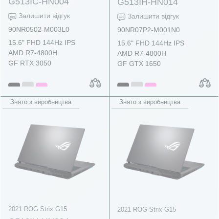
G513IC-HN004
G513IH-HN014
Залишити відгук
Залишити відгук
90NR0502-M003L0
90NR07P2-M001N0
15.6" FHD 144Hz IPS
15.6" FHD 144Hz IPS
AMD R7-4800H
AMD R7-4800H
GF RTX 3050
GF GTX 1650
Знято з виробництва
Знято з виробництва
2021 ROG Strix G15
2021 ROG Strix G15