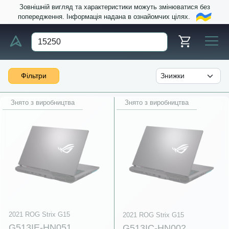
Зовнішній вигляд та характеристики можуть змінюватися без
попередження. Інформація надана в ознайомчих цілях.
Фільтри
Знято з виробництва
Знято з виробництва
2021 ROG Strix G15
2021 ROG Strix G15
G513IE-HN051
G513IC-HN002