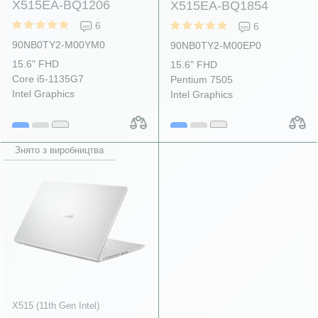
X515EA-BQ1206
X515EA-BQ1854
6
6
90NB0TY2-M00YM0
90NB0TY2-M00EP0
15.6" FHD
15.6" FHD
Core i5-1135G7
Pentium 7505
Intel Graphics
Intel Graphics
Знято з виробництва
X515 (11th Gen Intel)