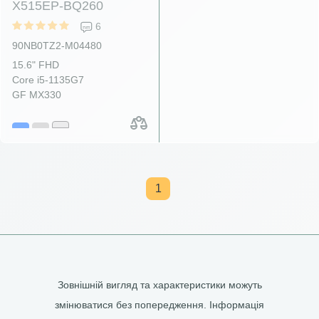
X515EP-BQ260
6
90NB0TZ2-M04480
15.6" FHD
Core i5-1135G7
GF MX330
1
Зовнішній вигляд та характеристики можуть
змінюватися без попередження. Інформація