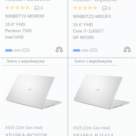
6
6
90NB0TY2-M03RX0
90NB0TZ2-M00JF0
15.6" FHD
15.6" FHD
Pentium 7505
Core i7-1165G7
Intel UHD
GF MX330
Знято з виробництва
Знято з виробництва
X515 (11th Gen Intel)
X515 (11th Gen Intel)
X515EA-BQ3228
X515EA-EJ1414