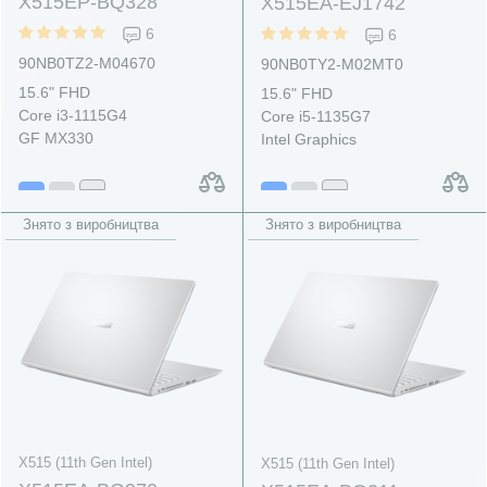
X515EP-BQ328
X515EA-EJ1742
6
6
90NB0TZ2-M04670
90NB0TY2-M02MT0
15.6" FHD
15.6" FHD
Core i3-1115G4
Core i5-1135G7
GF MX330
Intel Graphics
Знято з виробництва
Знято з виробництва
X515 (11th Gen Intel)
X515 (11th Gen Intel)