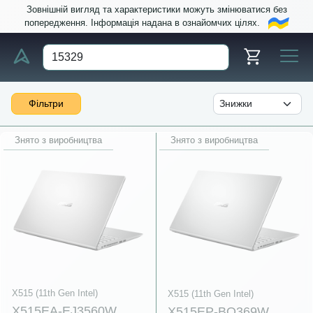
Зовнішній вигляд та характеристики можуть змінюватися без
попередження. Інформація надана в ознайомчих цілях.
Фільтри
Знято з виробництва
Знято з виробництва
X515 (11th Gen Intel)
X515 (11th Gen Intel)
X515EA-EJ3560W
X515EP-BQ369W